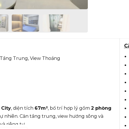
C
 Tầng Trung, View Thoáng
City
, diện tích
67m²
, bố trí hợp lý gồm
2 phòng
tự nhiên. Căn tầng trung, view hướng sông và
à riêng tư.