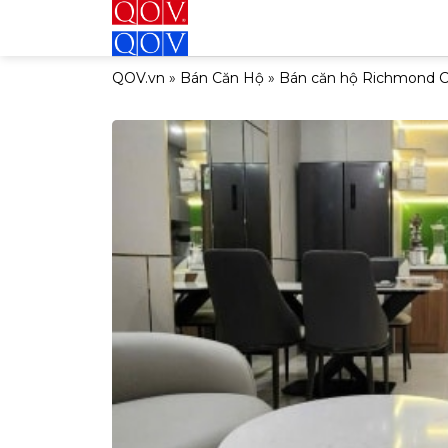
Bỏ
qua
nội
QOV.vn
»
Bán Căn Hộ
»
Bán căn hộ Richmond C
dung