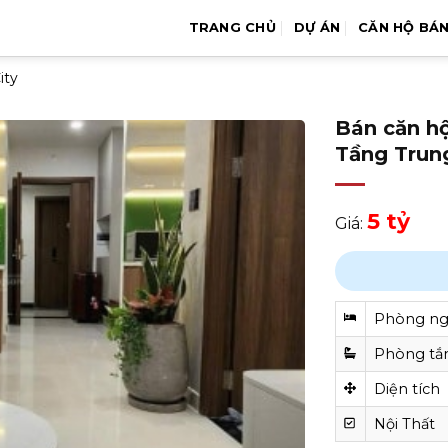
TRANG CHỦ
DỰ ÁN
CĂN HỘ BÁ
ity
Bán căn h
Tầng Trun
5 tỷ
Giá:
Phòng n
Phòng t
Diện tích
Nội Thất