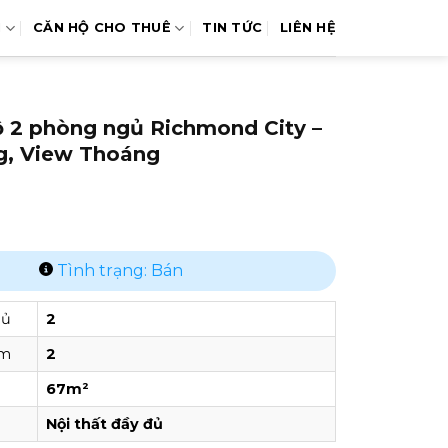
N
CĂN HỘ CHO THUÊ
TIN TỨC
LIÊN HỆ
ộ 2 phòng ngủ Richmond City –
g, View Thoáng
Tình trạng: Bán
gủ
2
ắm
2
67m²
Nội thất đầy đủ