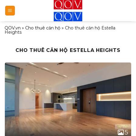
Bỏ
qua
nội
QOV.vn
»
Cho thuê căn hộ
»
Cho thuê căn hộ Estella
dung
Heights
CHO THUÊ CĂN HỘ ESTELLA HEIGHTS
5