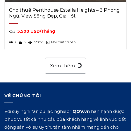
Cho thuê Penthouse Estella Heights – 3 Phòng
Ngủ, View Sông Đẹp, Giá Tốt
Giá:
5.500 USD/Tháng
3
3
320m²
Nội thất cơ bản
Xem thêm
VỀ CHÚNG TÔI
Với suy nghĩ “an cư lạc nghiệp”
QOV.vn
hân hạnh được
phục vụ tất cả nhu cầu của khách hàng về lĩnh vực bất
động sản với sự uy tín, tận tâm nhằm mang đến cho