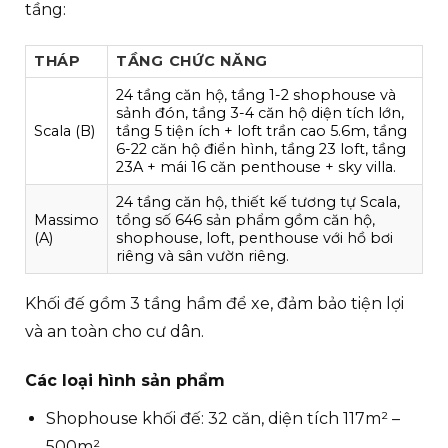
tầng:
THÁP
TẦNG CHỨC NĂNG
24 tầng căn hộ, tầng 1-2 shophouse và
sảnh đón, tầng 3-4 căn hộ diện tích lớn,
Scala (B)
tầng 5 tiện ích + loft trần cao 5.6m, tầng
6-22 căn hộ điển hình, tầng 23 loft, tầng
23A + mái 16 căn penthouse + sky villa.
24 tầng căn hộ, thiết kế tương tự Scala,
Massimo
tổng số 646 sản phẩm gồm căn hộ,
(A)
shophouse, loft, penthouse với hồ bơi
riêng và sân vườn riêng.
Khối đế gồm 3 tầng hầm để xe, đảm bảo tiện lợi
và an toàn cho cư dân.
Các loại hình sản phẩm
Shophouse khối đế: 32 căn, diện tích 117m² –
500m².