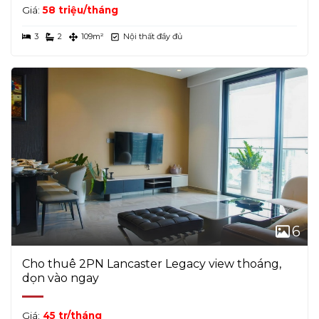
Giá:
58 triệu/tháng
3
2
109m²
Nội thất đầy đủ
6
Cho thuê 2PN Lancaster Legacy view thoáng,
dọn vào ngay
Giá:
45 tr/tháng