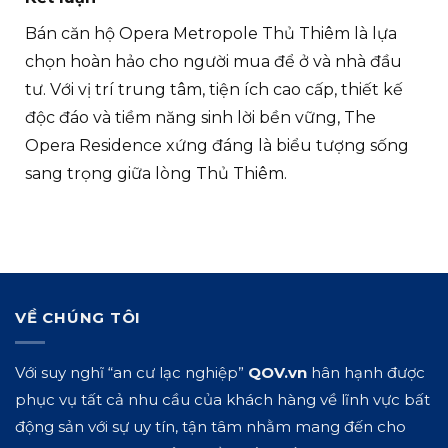
Bán căn hộ Opera Metropole Thủ Thiêm là lựa
chọn hoàn hảo cho người mua để ở và nhà đầu
tư. Với vị trí trung tâm, tiện ích cao cấp, thiết kế
độc đáo và tiềm năng sinh lời bền vững, The
Opera Residence xứng đáng là biểu tượng sống
sang trọng giữa lòng Thủ Thiêm.
VỀ CHÚNG TÔI
Với suy nghĩ “an cư lạc nghiệp”
QOV.vn
hân hạnh được
phục vụ tất cả nhu cầu của khách hàng về lĩnh vực bất
động sản với sự uy tín, tận tâm nhằm mang đến cho