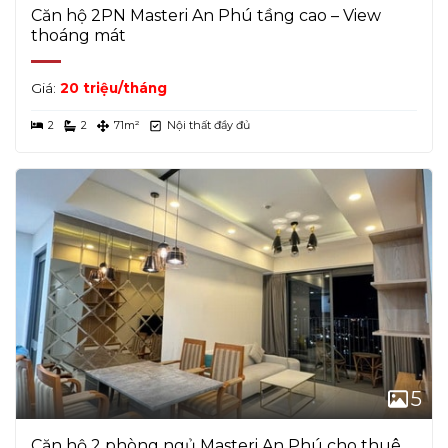
Căn hộ 2PN Masteri An Phú tầng cao – View
thoáng mát
Giá:
20 triệu/tháng
2
2
71m²
Nội thất đầy đủ
5
Căn hộ 2 phòng ngủ Masteri An Phú cho thuê