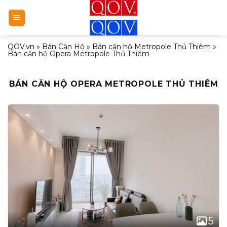
Bỏ
qua
nội
QOV.vn
»
Bán Căn Hộ
»
Bán căn hộ Metropole Thủ Thiêm
»
dung
Bán căn hộ Opera Metropole Thủ Thiêm
BÁN CĂN HỘ OPERA METROPOLE THỦ THIÊM
5