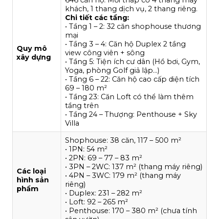
khách, 1 thang dịch vụ, 2 thang riêng.
Chi tiết các tầng:
• Tầng 1 – 2: 32 căn shophouse thương
mại
• Tầng 3 – 4: Căn hộ Duplex 2 tầng
Quy mô
view công viên + sông
xây dựng
• Tầng 5: Tiện ích cư dân (Hồ bơi, Gym,
Yoga, phòng Golf giả lập…)
• Tầng 6 – 22: Căn hộ cao cấp diện tích
69 – 180 m²
• Tầng 23: Căn Loft có thể làm thêm
tầng trên
• Tầng 24 – Thượng: Penthouse + Sky
Villa
Shophouse: 38 căn, 117 – 500 m²
• 1PN: 54 m²
• 2PN: 69 – 77 – 83 m²
• 3PN – 2WC: 137 m² (thang máy riêng)
Các loại
• 4PN – 3WC: 179 m² (thang máy
hình sản
riêng)
phẩm
• Duplex: 231 – 282 m²
• Loft: 92 – 265 m²
• Penthouse: 170 – 380 m² (chưa tính