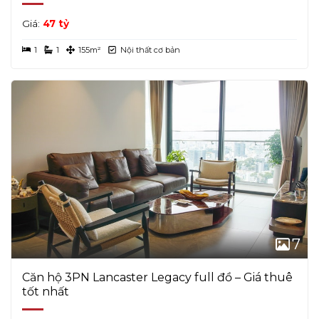
Giá:
47 tỷ
1
1
155m²
Nội thất cơ bản
7
Căn hộ 3PN Lancaster Legacy full đồ – Giá thuê
tốt nhất