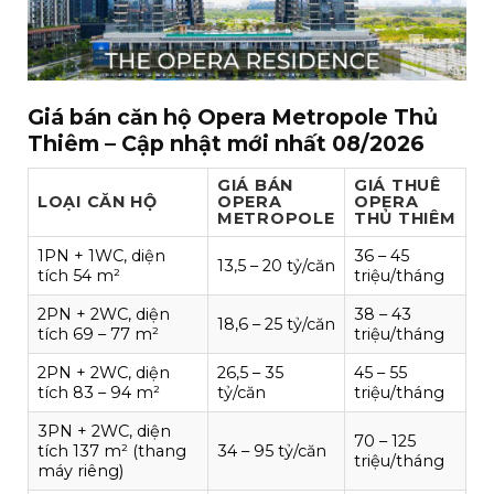
Giá bán căn hộ Opera Metropole Thủ
Thiêm – Cập nhật mới nhất 08/2026
GIÁ BÁN
GIÁ THUÊ
LOẠI CĂN HỘ
OPERA
OPERA
METROPOLE
THỦ THIÊM
1PN + 1WC, diện
36 – 45
13,5 – 20 tỷ/căn
tích 54 m²
triệu/tháng
2PN + 2WC, diện
38 – 43
18,6 – 25 tỷ/căn
tích 69 – 77 m²
triệu/tháng
2PN + 2WC, diện
26,5 – 35
45 – 55
tích 83 – 94 m²
tỷ/căn
triệu/tháng
3PN + 2WC, diện
70 – 125
tích 137 m² (thang
34 – 95 tỷ/căn
triệu/tháng
máy riêng)