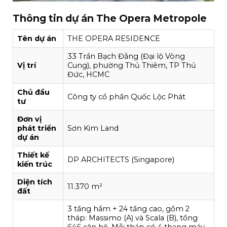
Thông tin dự án The Opera Metropole
Tên dự án
THE OPERA RESIDENCE
33 Trần Bạch Đằng (Đại lộ Vòng
Vị trí
Cung), phường Thủ Thiêm, TP Thủ
Đức, HCMC
Chủ đầu
Công ty cổ phần Quốc Lộc Phát
tư
Đơn vị
phát triển
Sơn Kim Land
dự án
Thiết kế
DP ARCHITECTS (Singapore)
kiến trúc
Diện tích
11.370 m²
đất
3 tầng hầm + 24 tầng cao, gồm 2
tháp: Massimo (A) và Scala (B), tổng
646 căn hộ. Mỗi tháp có 4 thang máy