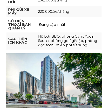
2.420.000/tháng
HƠI
PHÍ GỬI XE
220.000/xe/tháng
MÁY
SỐ ĐIỆN
THOẠI BAN
Đang cập nhật
QUẢN LÝ
Hồ bơi, BBQ, phòng Gym, Yoga,
CÁC TIỆN
Sauna, phòng golf giả lập, phòng
ÍCH KHÁC
đọc sách…miễn phí sử dụng.