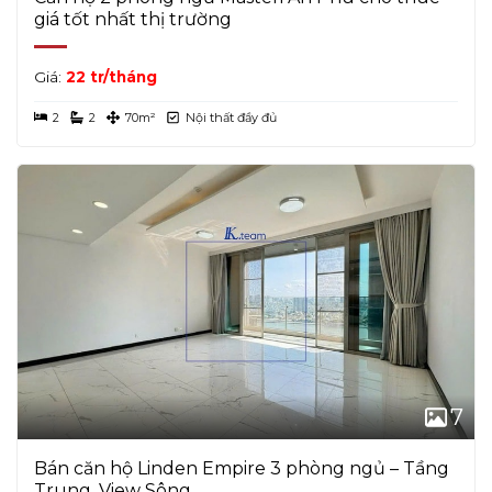
giá tốt nhất thị trường
Giá:
22 tr/tháng
2
2
70m²
Nội thất đầy đủ
7
Bán căn hộ Linden Empire 3 phòng ngủ – Tầng
Trung, View Sông