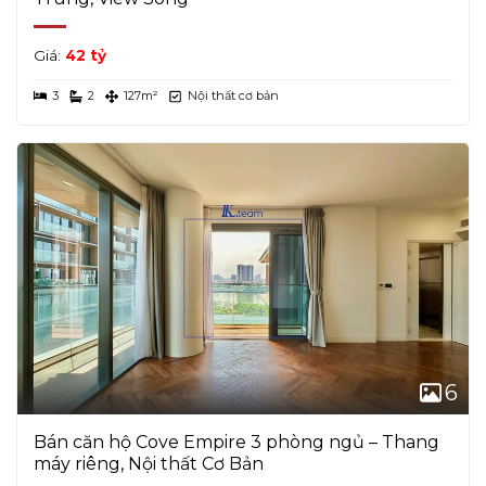
Giá:
42 tỷ
3
2
127m²
Nội thất cơ bản
6
Bán căn hộ Cove Empire 3 phòng ngủ – Thang
máy riêng, Nội thất Cơ Bản