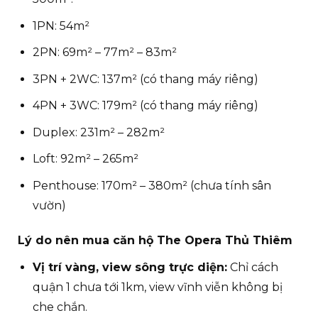
1PN: 54m²
2PN: 69m² – 77m² – 83m²
3PN + 2WC: 137m² (có thang máy riêng)
4PN + 3WC: 179m² (có thang máy riêng)
Duplex: 231m² – 282m²
Loft: 92m² – 265m²
Penthouse: 170m² – 380m² (chưa tính sân
vườn)
Lý do nên mua căn hộ The Opera Thủ Thiêm
Vị trí vàng, view sông trực diện:
Chỉ cách
quận 1 chưa tới 1km, view vĩnh viễn không bị
che chắn.