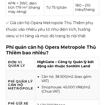
4PN + 3WC, diện
180 – 210
tích 179 m² (thang
Từ 75 tỷ/căn
triệu/tháng
máy riêng)
✅ Giá căn hộ Opera Metropole Thủ Thiêm phụ
thuộc vào nhiều yếu tố như diện tích, hướng
view, vị trí tầng và mức độ trang bị nội thất.
Phí quản căn hộ Opera Metropole Thủ
Thiêm bao nhiêu?
HighGate – Công ty Quản lý bất
ĐƠN VỊ
QUẢN LÝ
động sản thuộc SonKim Land
Căn hộ: 38.500/m2 (bao gồm
VAT)
PHÍ QUẢN LÝ
CĂN HỘ
Shophouse: 45.000 VNĐ/m2
METROPOLE
(Chưa VAT)
PHÍ GỬI XE