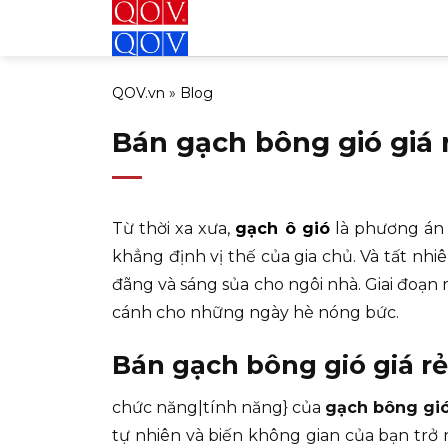
Bỏ
qua
nội
QOV.vn
»
Blog
dung
Bán gạch bông gió giá 
Từ thời xa xưa,
gạch ô gió
là phương án t
khẳng định vị thế của gia chủ. Và tất nhi
đãng và sáng sủa cho ngôi nhà. Giai đoạn m
cánh cho những ngày hè nóng bức.
Bán gạch bông gió giá rẻ
chức năng|tính năng} của
gạch bông gi
tự nhiên và biến không gian của bạn trở