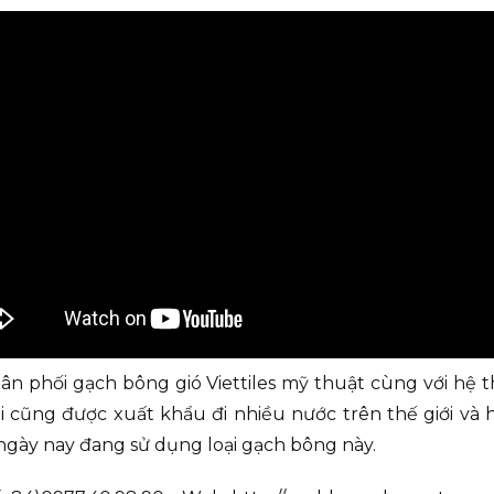
hân phối gạch bông gió Viettiles mỹ thuật cùng với hệ
 cũng được xuất khẩu đi nhiều nước trên thế giới và hi
 ngày nay đang sử dụng loại gạch bông này.