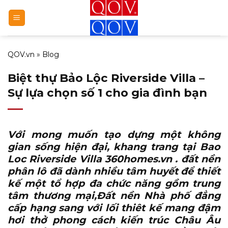
Bỏ
qua
nội
dung
QOV.vn
»
Blog
Biệt thự Bảo Lộc Riverside Villa –
Sự lựa chọn số 1 cho gia đình bạn
Với mong muốn tạo dựng một không
gian sống hiện đại, khang trang tại
Bao
Loc Riverside Villa 360homes.vn
. đất nền
phân lô đã dành nhiều tâm huyết để thiết
kế một tổ hợp đa chức năng gồm trung
tâm thương mại,Đất nền Nhà phố đẳng
cấp hạng sang với lối thiêt kế mang đậm
hơi thở phong cách kiến trúc Châu Âu