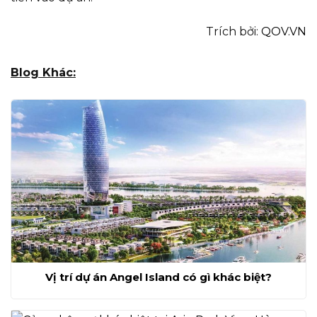
Trích bởi:
QOV.VN
Blog Khác:
Vị trí dự án Angel Island có gì khác biệt?