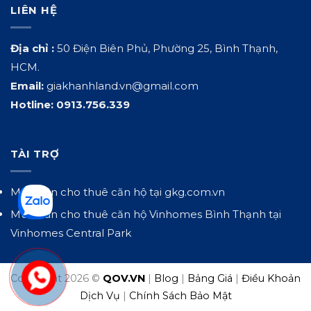
LIÊN HỆ
Địa chỉ :
50 Điện Biên Phủ, Phường 25, Bình Thạnh,
HCM.
Email:
giakhanhland.vn@gmail.com
Hotline:
0913.756.339
TÀI TRỢ
Mua bán cho thuê căn hộ tại
gkg.com.vn
Mua bán cho thuê căn hộ Vinhomes Bình Thạnh tại
Vinhomes Central Park
Copyright 2026 ©
QOV.VN
|
Blog
|
Bảng Giá
|
Điều Khoản
Dịch Vụ
|
Chính Sách Bảo Mật