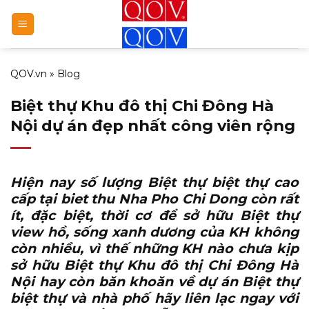
Bỏ
qua
nội
dung
QOV.vn
»
Blog
Biệt thự Khu đô thị Chi Đông Hà
Nội dự án đẹp nhất công viên rộng
Hiện nay số lượng Biệt thự biệt thự cao
cấp tại
biet thu Nha Pho Chi Dong
còn rất
ít, đặc biệt, thời cơ để sở hữu Biệt thự
view hồ, sống xanh dương của KH không
còn nhiều, vì thế những KH nào chưa kịp
sở hữu Biệt thự Khu đô thị Chi Đông Hà
Nội hay còn băn khoăn về dự án Biệt thự
biệt thự và nhà phố hãy liên lạc ngay với