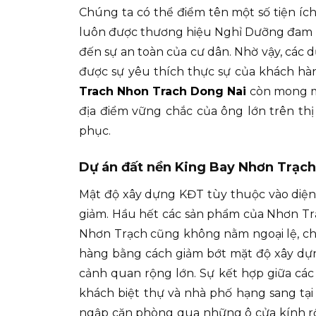
Chúng ta có thể điểm tên một số tiện ích 
luôn được thương hiệu Nghỉ Dưỡng đam bả
đến sự an toàn của cư dân. Nhờ vậy, các
được sự yêu thích thực sự của khách h
Trach Nhon Trach Dong Nai
còn mong mu
địa điểm vững chắc của ông lớn trên thị
phục.
Dự án đất nền King Bay Nhơn Trạch
Mật độ xây dựng KĐT tùy thuộc vào diện 
giảm. Hầu hết các sản phẩm của Nhơn Trạ
Nhơn Trạch cũng không nằm ngoại lệ, ch
hàng bằng cách giảm bớt mặt độ xây dựn
cảnh quan rộng lớn. Sự kết hợp giữa các
khách biệt thự và nhà phố hạng sang tại
ngập căn phòng qua những ô cửa kính r