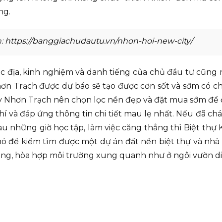
ng.
n:
https://banggiachudautu.vn/nhon-hoi-new-city/
 địa, kinh nghiệm và danh tiếng của chủ đầu tư cũng 
Nhơn Trạch được dự báo sẽ tạo được cơn sốt và sớm có c
ay Nhơn Trạch nên chọn lọc nền đẹp và đặt mua sớm để 
hí và đáp ứng thông tin chi tiết mau lẹ nhất. Nếu đã c
au những giờ học tập, làm việc căng thẳng thì Biệt thự 
khó để kiếm tìm được một dự án đất nền biệt thự và nhà
ãng, hòa hợp môi trường xung quanh như ở ngôi vườn diê