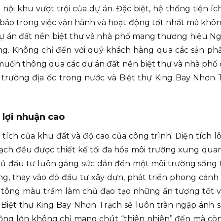
nội khu vượt trội của dự án. Đặc biệt, hệ thống tiện íc
o trong việc vận hành và hoạt động tốt nhất mà không
 dự án đất nền biệt thự và nhà phố mang thương hiệu N
àng. Không chỉ đến với quý khách hàng qua các sản p
ốn thông qua các dự án đất nền biệt thự và nhà phố đ
 trường địa ốc trong nước và Biệt thự King Bay Nhơn 
 lợi nhuận cao
tích của khu đất và độ cao của công trình. Diện tích l
ch đều được thiết kế tối đa hóa môi trường xung quan
ủ đầu tư luôn gắng sức dẫn đến một môi trường sống 
g, thay vào đó đầu tư xây dựn, phát triển phong cản
 tông màu trầm làm chủ đạo tạo những ấn tượng tốt về
 Biệt thự King Bay Nhơn Trạch sẽ luôn tràn ngập ánh s
ộng lớn không chỉ mang chút “thiên nhiên” đến mà cò