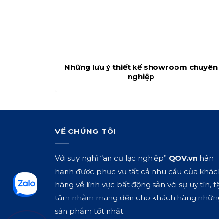
Những lưu ý thiết kế showroom chuyên
nghiệp
VỀ CHÚNG TÔI
Với suy nghĩ “an cư lạc nghiệp”
QOV.vn
hân
hạnh được phục vụ tất cả nhu cầu của khác
hàng về lĩnh vực bất động sản với sự uy tín, t
tâm nhằm mang đến cho khách hàng nhữn
sản phẩm tốt nhất.