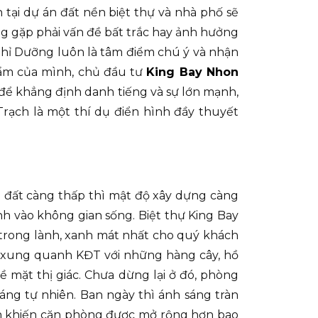
h tại dự án đất nền biệt thự và nhà phố sẽ
 gặp phải vấn đề bất trắc hay ảnh hưởng
ghỉ Dưỡng luôn là tâm điểm chú ý và nhận
hẩm của mình, chủ đầu tư
King Bay Nhon
ể khẳng định danh tiếng và sự lớn mạnh,
Trạch là một thí dụ điển hình đầy thuyết
ô đất càng thấp thì mật độ xây dựng càng
h vào không gian sống. Biệt thự King Bay
trong lành, xanh mát nhất cho quý khách
h xung quanh KĐT với những hàng cây, hồ
 mặt thị giác. Chưa dừng lại ở đó, phòng
áng tự nhiên. Ban ngày thì ánh sáng tràn
n khiến căn phòng được mở rộng hơn bao