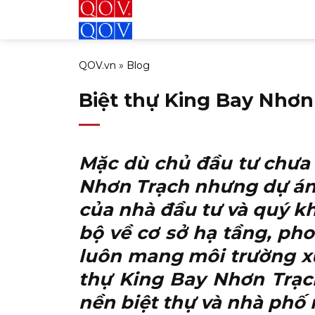
Bỏ
qua
nội
QOV.vn
»
Blog
dung
Biệt thự King Bay Nhơ
Mặc dù chủ đầu tư chưa
Nhơn Trạch
nhưng dự án 
của nhà đầu tư và quý k
bộ về cơ sở hạ tầng, pho
luôn mang môi trường xun
thự King Bay Nhơn Trạc
nền biệt thự và nhà phố 