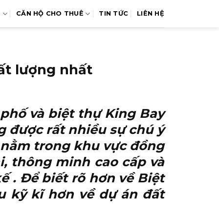
N
CĂN HỘ CHO THUÊ
TIN TỨC
LIÊN HỆ
ất lượng nhất
phố và biệt thự King Bay
 được rất nhiều sự chú ý
à nằm trong khu vực đồng
i, thông minh cao cấp và
. Để biết rõ hơn về Biệt
 kỹ kĩ hơn về dự án đất