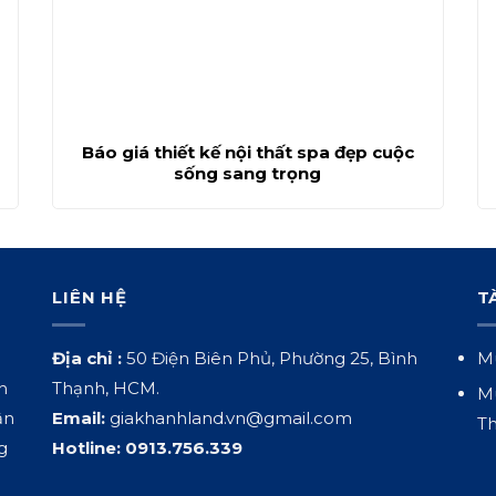
Báo giá thiết kế nội thất spa đẹp cuộc
sống sang trọng
LIÊN HỆ
T
Địa chỉ :
50 Điện Biên Phủ, Phường 25, Bình
Mu
h
Thạnh, HCM.
Mu
ận
Email:
giakhanhland.vn@gmail.com
Th
g
Hotline:
0913.756.339