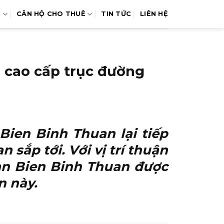
N
CĂN HỘ CHO THUÊ
TIN TỨC
LIÊN HỆ
ụ cao cấp trục đường
 Bien Binh Thuan
lại tiếp
 sắp tới. Với vị trí thuận
an Bien Binh Thuan
được
n này.