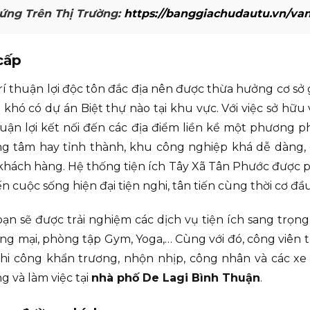
ứng Trên Thị Trường:
https://banggiachudautu.vn/va
cấp
rí thuận lợi độc tôn đắc địa nên được thừa hưởng cơ sở
khó có dự án Biệt thự nào tại khu vực. Với việc sở hữu v
thuận lợi kết nối đến các địa điểm liền kề một phương p
rung tâm hay tỉnh thành, khu công nghiệp khá dễ dàng
a khách hàng. Hệ thống tiện ích Tây Xã Tân Phước được p
cuộc sống hiện đại tiện nghi, tân tiến cùng thời cơ đầu
ạn sẽ được trải nghiệm các dịch vụ tiện ích sang trọn
ng mại, phòng tập Gym, Yoga,… Cùng với đó, công viên t
i công khẩn trương, nhộn nhịp, công nhân và các xe r
g và làm việc tại
nhà phố De Lagi Bình Thuận
.