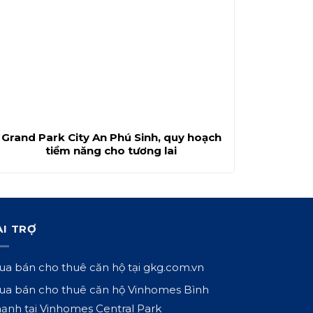
Grand Park City An Phú Sinh, quy hoạch
tiềm năng cho tương lai
ÀI TRỢ
a bán cho thuê căn hộ tại
gkg.com.vn
a bán cho thuê căn hộ Vinhomes Bình
ạnh tại
Vinhomes Central Park