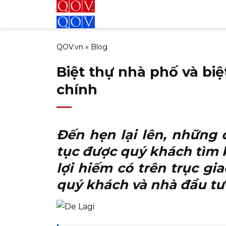
Bỏ
qua
nội
QOV.vn
»
Blog
dung
Biệt thự nhà phố và bi
chính
Đến hẹn lại lên, những
tục được quý khách tìm ki
lợi hiếm có trên trục g
quý khách và nhà đầu tư 