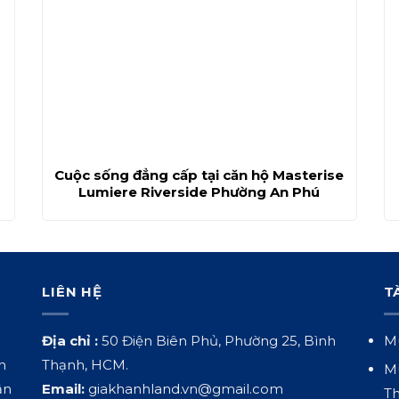
Cuộc sống đẳng cấp tại căn hộ Masterise
Lumiere Riverside Phường An Phú
LIÊN HỆ
T
Địa chỉ :
50 Điện Biên Phủ, Phường 25, Bình
Mu
h
Thạnh, HCM.
Mu
ận
Email:
giakhanhland.vn@gmail.com
Th