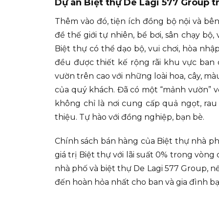
Dự án Biệt thự De Lagi 577 Group t
Thêm vào đó, tiện ích đồng bộ nội và bê
đề thế giới tự nhiên, bể bơi, sân chạy bộ
Biệt thự có thể dạo bộ, vui chơi, hòa nhậ
đều được thiết kế rộng rãi khu vực ban
vườn trên cao với những loài hoa, cây, mà
của quý khách. Đã có một “mảnh vườn” vớ
không chỉ là nơi cung cấp quả ngọt, rau
thiệu. Tự hào với đồng nghiệp, bạn bè.
Chính sách bán hàng của Biệt thự nhà ph
giá trị Biệt thự với lãi suất 0% trong vòn
nhà phố và biệt thự De Lagi 577 Group, n
đến hoàn hỏa nhất cho ban và gia đình bạ