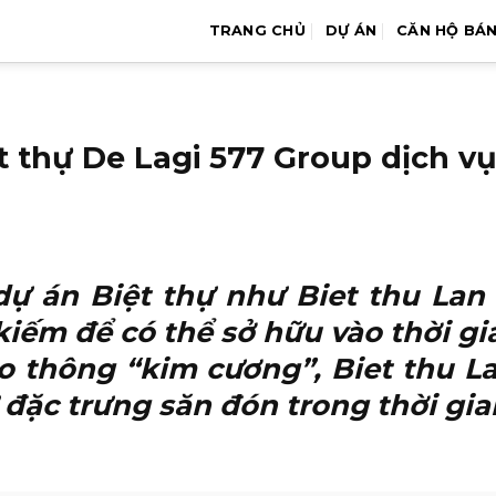
TRANG CHỦ
DỰ ÁN
CĂN HỘ BÁ
ệt thự De Lagi 577 Group dịch v
 dự án Biệt thự như
Biet thu Lan
ếm để có thể sở hữu vào thời gian
iao thông “kim cương”,
Biet thu L
đặc trưng săn đón trong thời gia