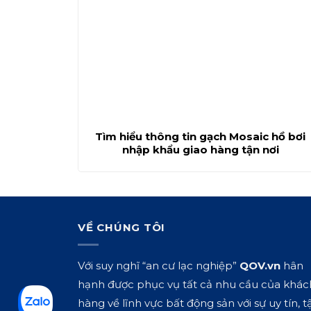
Tìm hiểu thông tin gạch Mosaic hồ bơi
nhập khẩu giao hàng tận nơi
VỀ CHÚNG TÔI
Với suy nghĩ “an cư lạc nghiệp”
QOV.vn
hân
hạnh được phục vụ tất cả nhu cầu của khác
hàng về lĩnh vực bất động sản với sự uy tín, t