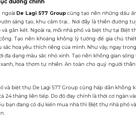
rục đường chính
n ngoài
De Lagi 577 Group
cũng tạo nên những dấu ấn 
, vườn sáng tạo, khu cắm trại… Nơi đây là thiên đường t
p và gắn kết. Ngoài ra, mỗi nhà phố và biệt thự tại Biệt
 công. Tạo nên khoảng không lý tưởng để gia chủ thi
u sắc hoa yêu thích riêng của mình. Như vậy, ngay tron
i đa dạng màu sắc nhỏ xinh. Tạo nên không gian sống 
 xanh, hoa thơm tự nhiên. An toàn cho quý người thân v
ố và biệt thự De Lagi 577 Group cũng hấp dẫn không k
g cả 24 tháng liên tiếp. Do đó đay chính là thời cơ ngàn
ếu bạn đang có dự kiến mua nhà thì Biệt thự nhà phố và
n.