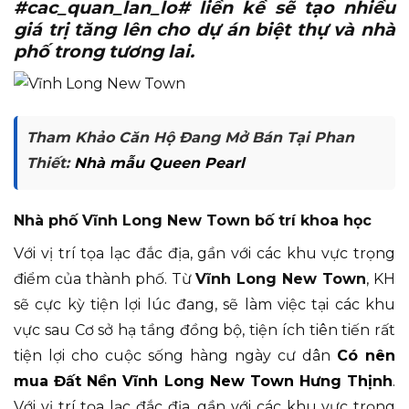
#cac_quan_lan_lo# liền kề sẽ tạo nhiều
giá trị tăng lên cho dự án biệt thự và nhà
phố trong tương lai.
Tham Khảo Căn Hộ Đang Mở Bán Tại Phan
Thiết:
Nhà mẫu Queen Pearl
Nhà phố Vĩnh Long New Town bố trí khoa học
Với vị trí tọa lạc đắc địa, gần với các khu vực trọng
điểm của thành phố. Từ
Vĩnh Long New Town
, KH
sẽ cực kỳ tiện lợi lúc đang, sẽ làm việc tại các khu
vực sau Cơ sở hạ tầng đồng bộ, tiện ích tiên tiến rất
tiện lợi cho cuộc sống hàng ngày cư dân
Có nên
mua Đất Nền Vĩnh Long New Town Hưng Thịnh
.
Với vị trí tọa lạc đắc địa, gần với các khu vực trọng