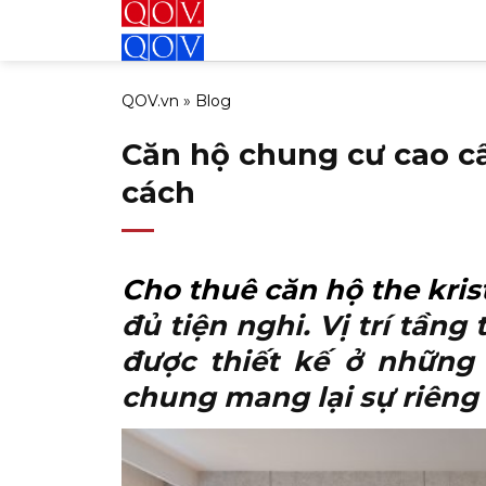
Bỏ
qua
nội
QOV.vn
»
Blog
dung
Căn hộ chung cư cao c
cách
Cho thuê căn hộ the kri
đủ tiện nghi. Vị trí tần
được thiết kế ở những 
chung mang lại sự riêng 