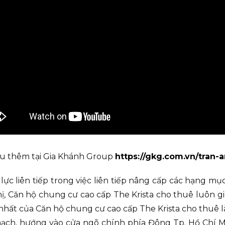
u thêm tại Gia Khánh Group
https://gkg.com.vn/tran-
 liên tiếp trong việc liên tiếp nâng cấp các hạng mục
ị, Căn hộ chung cư cao cấp The Krista cho thuê luôn g
nhất của Căn hộ chung cư cao cấp The Krista cho thuê l
ch, hướng vào cửa ngõ chính phía Đông Tp. Hồ Chí Min