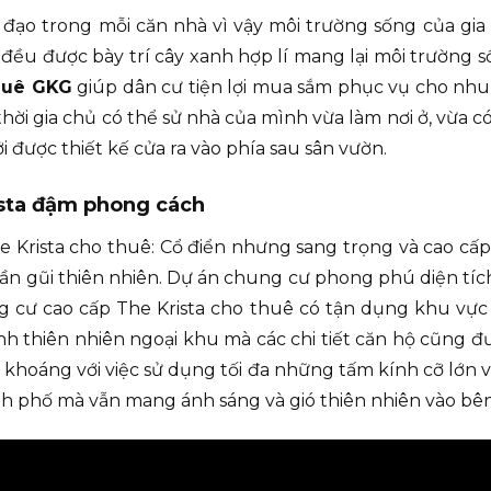
 đạo trong mỗi căn nhà vì vậy môi trường sống của gia 
ều được bày trí cây xanh hợp lí mang lại môi trường s
thuê GKG
giúp dân cư tiện lợi mua sắm phục vụ cho nhu 
hời gia chủ có thể sử nhà của mình vừa làm nơi ở, vừa 
 được thiết kế cửa ra vào phía sau sân vườn.
ista đậm phong cách
 Krista cho thuê: Cổ điển nhưng sang trọng và cao cấp
gần gũi thiên nhiên. Dự án chung cư phong phú diện tíc
ng cư cao cấp The Krista cho thuê có tận dụng khu vực
h thiên nhiên ngoại khu mà các chi tiết căn hộ cũng 
g khoáng với việc sử dụng tối đa những tấm kính cỡ lớn 
nh phố mà vẫn mang ánh sáng và gió thiên nhiên vào bên