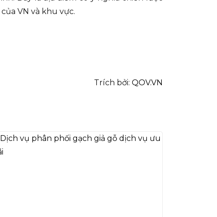
 của VN và khu vực.
Trích bởi:
QOV.VN