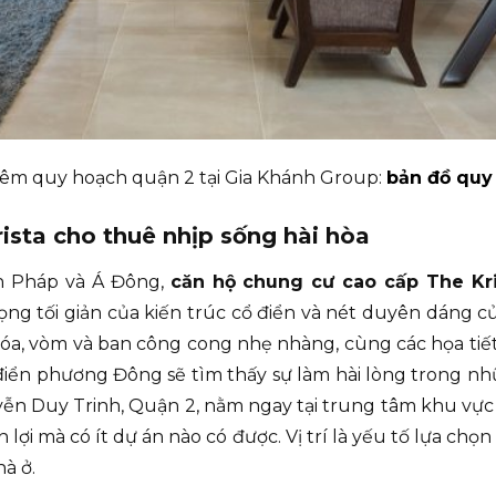
êm quy hoạch quận 2 tại Gia Khánh Group:
bản đồ quy
ista cho thuê nhịp sống hài hòa
ển Pháp và Á Đông,
căn hộ chung cư cao cấp The Kr
ng tối giản của kiến trúc cổ điển và nét duyên dáng c
 hóa, vòm và ban công cong nhẹ nhàng, cùng các họa ti
điển phương Đông sẽ tìm thấy sự làm hài lòng trong n
yễn Duy Trinh, Quận 2, nằm ngay tại trung tâm khu vực
ện lợi mà có ít dự án nào có được. Vị trí là yếu tố lựa c
à ở.