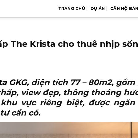
TRANG CHỦ
DỰ ÁN
CĂN HỘ BÁ
ấp The Krista cho thuê nhịp số
sta GKG
, diện tích 77 – 80m2, gồ
g thấp, view đẹp, thông thoáng h
khu vực riêng biệt, được ngăn
tư cần có.