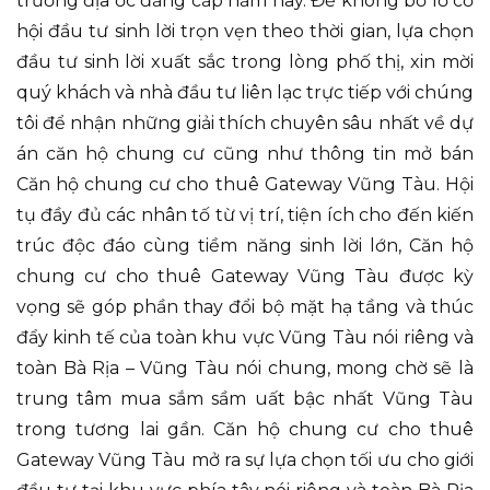
trường địa ốc đẳng cấp năm nay. Để không bỏ lỡ cơ
hội đầu tư sinh lời trọn vẹn theo thời gian, lựa chọn
đầu tư sinh lời xuất sắc trong lòng phố thị, xin mời
quý khách và nhà đầu tư liên lạc trực tiếp với chúng
tôi để nhận những giải thích chuyên sâu nhất về dự
án căn hộ chung cư cũng như thông tin mở bán
Căn hộ chung cư cho thuê Gateway Vũng Tàu. Hội
tụ đầy đủ các nhân tố từ vị trí, tiện ích cho đến kiến
trúc độc đáo cùng tiềm năng sinh lời lớn, Căn hộ
chung cư cho thuê Gateway Vũng Tàu được kỳ
vọng sẽ góp phần thay đổi bộ mặt hạ tầng và thúc
đẩy kinh tế của toàn khu vực Vũng Tàu nói riêng và
toàn Bà Rịa – Vũng Tàu nói chung, mong chờ sẽ là
trung tâm mua sắm sầm uất bậc nhất Vũng Tàu
trong tương lai gần. Căn hộ chung cư cho thuê
Gateway Vũng Tàu mở ra sự lựa chọn tối ưu cho giới