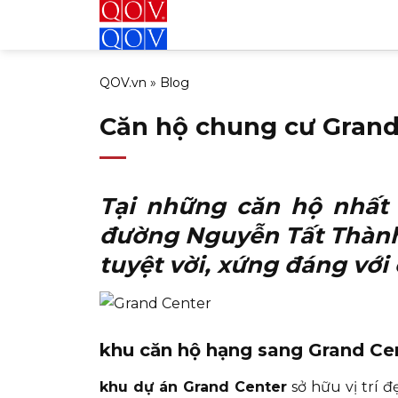
Bỏ
qua
nội
QOV.vn
»
Blog
dung
Căn hộ chung cư Grand
Tại những căn hộ nhấ
đường Nguyễn Tất Thàn
tuyệt vời, xứng đáng với
khu căn hộ hạng sang Grand Cen
khu dự án Grand Center
sở hữu vị trí 