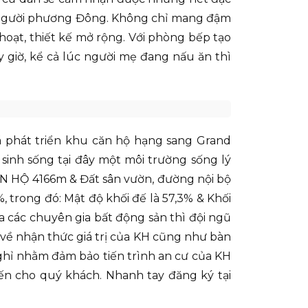
a người phương Đông. Không chỉ mang đậm
hoạt, thiết kế mở rộng. Với phòng bếp tạo
 giờ, kể cả lúc người mẹ đang nấu ăn thì
 phát triển khu căn hộ hạng sang Grand
 sinh sống tại đây một môi trường sống lý
CĂN HỘ 4166m & Đất sân vườn, đường nội bộ
trong đó: Mật độ khối đế là 57,3% & Khối
ủa các chuyên gia bất động sản thì đội ngũ
 về nhận thức giá trị của KH cũng như bàn
hỉ nhằm đảm bảo tiến trình an cư của KH
đến cho quý khách. Nhanh tay đăng ký tại