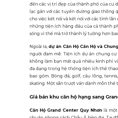
đến các vị trí đẹp của thành phố của cư d
lạc gần với các tuyến đường giao thôn
cho việc kết nối và kết nối với các tỉnh l
những tiện ích hàng đầu của cả thành ph
sống vì thế mà trở thành lý tưởng hơn bao
Ngoài ra,
dự án Căn Hộ Căn Hộ và Chun
người đam mê. Tiện ích dự án chung cư 
không làm bạn mất quá nhiều kinh phí và 
đa dạng trong hệ thống tiện ích thể tha
bao gồm. Bóng đá, golf, cầu lông, tennis
skating. Một sân trượt ván dành môn thể
Giá bán khu căn hộ hạng sang Grand
Căn Hộ Grand Center Quy Nhơn
là một
chuẩn phong cách Châu Á hiện đại. Tại đ