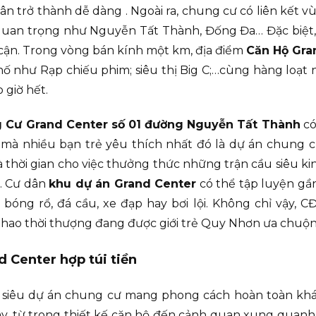
ân trở thành dễ dàng . Ngoài ra, chung cư có liên kết vù
g quan trọng như Nguyễn Tất Thành, Đống Đa… Đặc biệ
ân cận. Trong vòng bán kính một km, địa điểm
Căn Hộ Gra
ố như Rạp chiếu phim; siêu thị Big C;…cùng hàng loạt
 giờ hết.
g Cư Grand Center số 01 đường Nguyễn Tất Thành
có
mà nhiều bạn trẻ yêu thích nhất đó là dự án chung 
thời gian cho việc thưởng thức những trận cầu siêu kin
o. Cư dân
khu dự án Grand Center
có thể tập luyện gần
, bóng rổ, đá cầu, xe đạp hay bơi lội. Không chỉ vậy,
 thao thời thượng đang được giới trẻ Quy Nhơn ưa chuộn
 Center hợp túi tiền
 siêu dự án chung cư mang phong cách hoàn toàn khác 
ây, từ trong thiết kế căn hộ đến cảnh quan xung quan