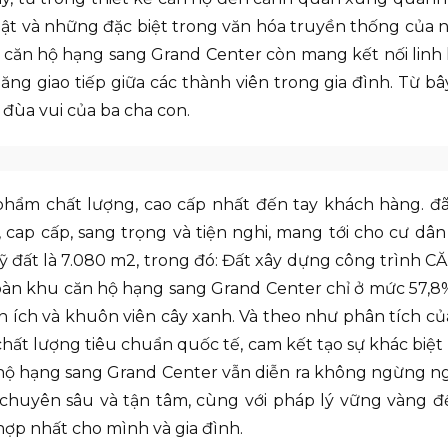
hật và những đặc biệt trong văn hóa truyền thống củ
 căn hộ hạng sang Grand Center còn mang kết nối linh 
g giao tiếp giữa các thành viên trong gia đình. Từ bây
đùa vui của ba cha con.
ẩm chất lượng, cao cấp nhất đến tay khách hàng. đã
 cap cấp, sang trọng và tiện nghi, mang tới cho cư dân
uỹ đất là 7.080 m2, trong đó: Đất xây dựng công trình 
àn khu căn hộ hạng sang Grand Center chỉ ở mức 57,8%, 
tiện ích và khuôn viên cây xanh. Và theo như phân tích c
hất lượng tiêu chuẩn quốc tế, cam kết tạo sự khác biệt
hộ hạng sang Grand Center vẫn diễn ra không ngừng ng
n chuyên sâu và tận tâm, cùng với pháp lý vững vàng 
ợp nhất cho mình và gia đình.