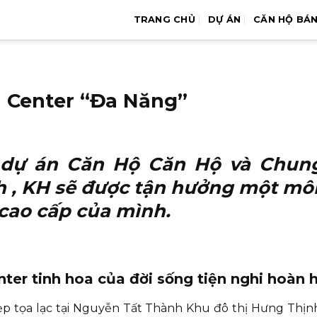
TRANG CHỦ
DỰ ÁN
CĂN HỘ BÁ
 Center “Đa Năng”
t
dự án Căn Hộ Căn Hộ và Chung
h
, KH sẽ được tận hưởng một môi
 cao cấp của mình.
ter tinh hoa của đời sống tiện nghi hoàn 
đẹp tọa lạc tại Nguyễn Tất Thành Khu đô thị Hưng Thịn