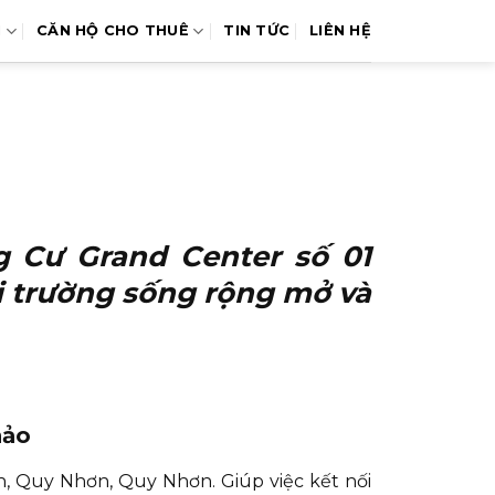
N
CĂN HỘ CHO THUÊ
TIN TỨC
LIÊN HỆ
 Cư Grand Center số 01
 trường sống rộng mở và
hảo
h, Quy Nhơn, Quy Nhơn. Giúp việc kết nối