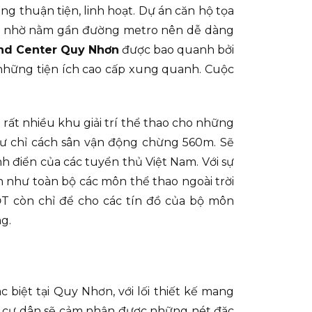
ng thuận tiện, linh hoạt. Dự án căn hộ tọa
t, nhờ nằm gần đường metro nên dễ dàng
nd Center Quy Nhơn
được bao quanh bởi
 những tiện ích cao cấp xung quanh. Cuộc
 rất nhiều khu giải trí thể thao cho những
cư chỉ cách sân vận động chừng 560m. Sẽ
h điển của các tuyển thủ Việt Nam. Với sự
 như toàn bộ các môn thể thao ngoài trời
 CĐT còn chỉ để cho các tín đồ của bộ môn
g.
biệt tại Quy Nhơn, với lối thiết kế mang
h cư dân sẽ cảm nhận được những nét đặc