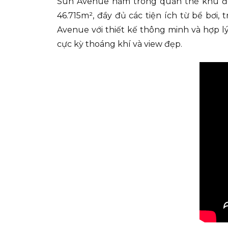
Sun Avenue nằm trong quần thể khu đô 
46.715m², đầy đủ các tiện ích từ bể bơi
Avenue với thiết kế thông minh và hợp lý
cực kỳ thoáng khí và view đẹp.