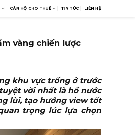
N
CĂN HỘ CHO THUÊ
TIN TỨC
LIÊN HỆ
ẩm vàng chiến lược
ng khu vực trống ở trước
tuyệt vời nhất là hồ nước
g lùi, tạo hướng view tốt
 quan trọng lúc lựa chọn