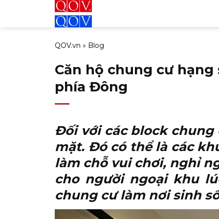
Bỏ
qua
nội
QOV.vn
»
Blog
dung
Căn hộ chung cư hạng 
phía Đông
Đối với các block chung
mặt. Đó có thể là các kh
làm chỗ vui chơi, nghỉ n
cho người ngoại khu lúc
chung cư làm nơi sinh s