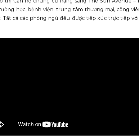
thị Căn hộ chung cư hạng sang The Sun Avenue – kh
, trường học, bệnh viện, trung tâm thương mại, công 
. Tất cả các phòng ngủ đều được tiếp xúc trực tiếp vớ