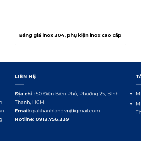
Bảng giá inox 304, phụ kiện inox cao cấp
LIÊN HỆ
T
Địa chỉ :
50 Điện Biên Phủ, Phường 25, Bình
Mu
h
Thạnh, HCM.
Mu
ận
Email:
giakhanhland.vn@gmail.com
Th
g
Hotline:
0913.756.339