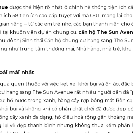
nue
được thể hiện rõ nhất ở chính hệ thống tiện ích c
n ích 58 tiện ích cao cấp tuyệt vời mà CĐT mang lại cho 
an riêng – từ các em trẻ nhỏ, các bạn thanh niên cho đ
rí tại khuôn viên dự án chung cư.
căn hộ The Sun Ave
hu đô thị Sinh thái Căn hộ chung cư hạng sang The Sun
ng như trung tâm thương mại, Nhà hàng, nhà trẻ, khu hồ
oải mái nhất
uá quen thuộc với việc kẹt xe, khói bụi và ồn ào, đặc b
cư hạng sang The Sun Avenue rất nhiều người dân đã “p
ư, hồ nước trong xanh, hàng cây rợp bóng mát Bên cạn
khói bụi và không khí có phần chật chội đã được dẹp b
ống cây xanh đa dạng, hồ điều hoà rộng gần thoáng mát
ng lại vẻ đẹp thanh bình nhưng không thua kém phần 