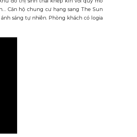
u đô thị sinh thái khép kín với quy mô
viên… Căn hộ chung cư hạng sang The Sun
i ánh sáng tự nhiên. Phòng khách có logia