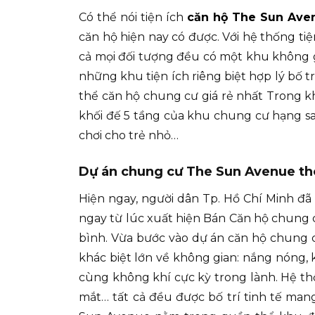
Có thể nói tiện ích
căn hộ The Sun Ave
căn hộ hiện nay có được. Với hệ thống tiệ
cả mọi đối tượng đều có một khu không gi
những khu tiện ích riêng biệt hợp lý bố t
thể căn hộ chung cư giá rẻ nhất Trong k
khối đế 5 tầng của khu chung cư hạng sa
chơi cho trẻ nhỏ…
Dự án chung cư The Sun Avenue th
Hiện ngay, người dân Tp. Hồ Chí Minh đã q
ngay từ lúc xuất hiện Bán Căn hộ chung 
bình. Vừa bước vào dự án căn hộ chung c
khác biệt lớn về không gian: nắng nóng, 
cùng không khí cực kỳ trong lành. Hệ th
mắt… tất cả đều được bố trí tinh tế ma