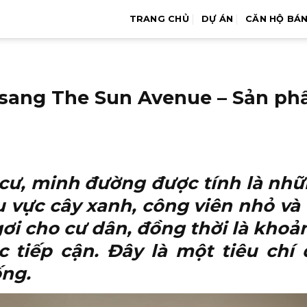
TRANG CHỦ
DỰ ÁN
CĂN HỘ BÁ
sang The Sun Avenue – Sản ph
 cư, minh đường được tính là nhữ
u vực cây xanh, công viên nhỏ và 
gơi cho cư dân, đồng thời là khoản
 tiếp cận. Đây là một tiêu chí
ống.