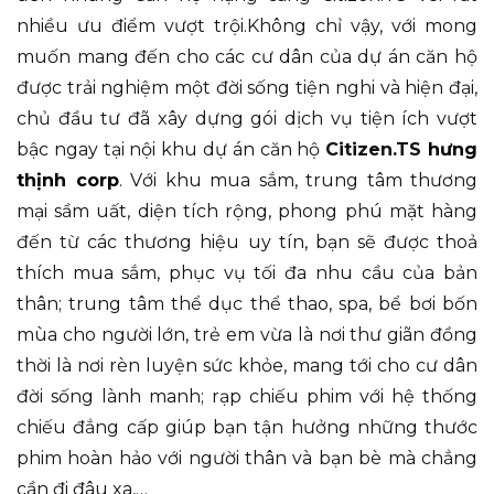
nhiều ưu điểm vượt trội.Không chỉ vậy, với mong
muốn mang đến cho các cư dân của dự án căn hộ
được trải nghiệm một đời sống tiện nghi và hiện đại,
chủ đầu tư đã xây dựng gói dịch vụ tiện ích vượt
bậc ngay tại nội khu dự án căn hộ
Citizen.TS
hưng
thịnh corp
. Với khu mua sắm, trung tâm thương
mại sầm uất, diện tích rộng, phong phú mặt hàng
đến từ các thương hiệu uy tín, bạn sẽ được thoả
thích mua sắm, phục vụ tối đa nhu cầu của bản
thân; trung tâm thể dục thể thao, spa, bể bơi bốn
mùa cho người lớn, trẻ em vừa là nơi thư giãn đồng
thời là nơi rèn luyện sức khỏe, mang tới cho cư dân
đời sống lành manh; rạp chiếu phim với hệ thống
chiếu đẳng cấp giúp bạn tận hưởng những thước
phim hoàn hảo với người thân và bạn bè mà chẳng
cần đi đâu xa,…