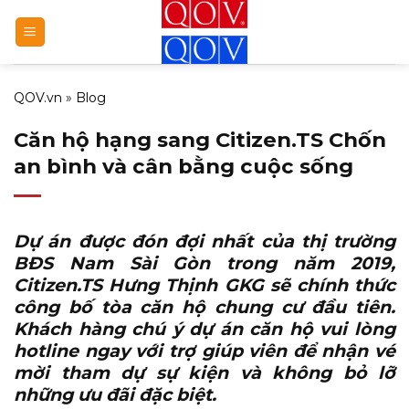
Bỏ
qua
nội
dung
QOV.vn
»
Blog
Căn hộ hạng sang Citizen.TS Chốn
an bình và cân bằng cuộc sống
Dự án được đón đợi nhất của thị trường
BĐS Nam Sài Gòn trong năm 2019,
Citizen.TS Hưng Thịnh GKG
sẽ chính thức
công bố tòa căn hộ chung cư đầu tiên.
Khách hàng chú ý dự án căn hộ vui lòng
hotline ngay với trợ giúp viên để nhận vé
mời tham dự sự kiện và không bỏ lỡ
những ưu đãi đặc biệt.