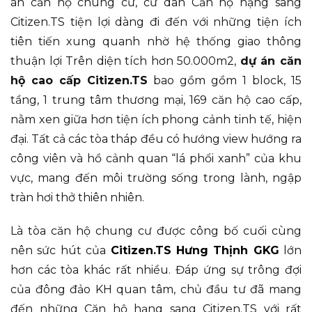
án căn hộ chung cư, cư dân Căn hộ hạng sang
Citizen.TS tiện lợi dàng đi đến với những tiện ích
tiên tiến xung quanh nhờ hệ thống giao thông
thuận lợi Trên diện tích hơn 50.000m2,
dự án căn
hộ cao cấp Citizen.TS
bao gồm gồm 1 block, 15
tầng, 1 trung tâm thương mại, 169 căn hộ cao cấp,
nằm xen giữa hơn tiện ích phong cảnh tinh tế, hiện
đại. Tất cả các tòa tháp đều có hướng view hướng ra
công viên và hồ cảnh quan “lá phổi xanh” của khu
vực, mang đến môi trường sống trong lành, ngập
tràn hơi thở thiên nhiên.
Là tòa căn hộ chung cư được công bố cuối cùng
nên sức hút của
Citizen.TS Hưng Thịnh GKG
lớn
hơn các tòa khác rất nhiều. Đáp ứng sự trông đợi
của đông đảo KH quan tâm, chủ đầu tư đã mang
đến những Căn hộ hạng sang Citizen.TS với rất