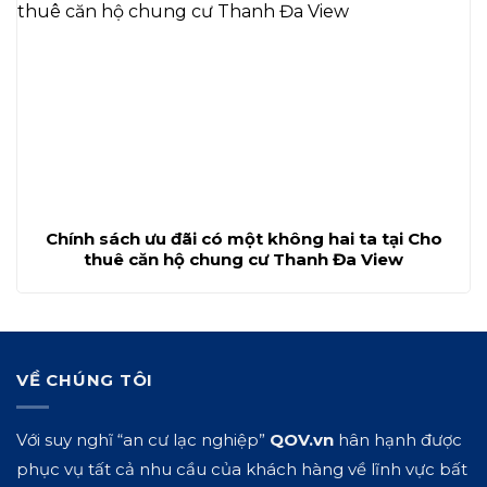
Chính sách ưu đãi có một không hai ta tại Cho
thuê căn hộ chung cư Thanh Đa View
VỀ CHÚNG TÔI
Với suy nghĩ “an cư lạc nghiệp”
QOV.vn
hân hạnh được
phục vụ tất cả nhu cầu của khách hàng về lĩnh vực bất