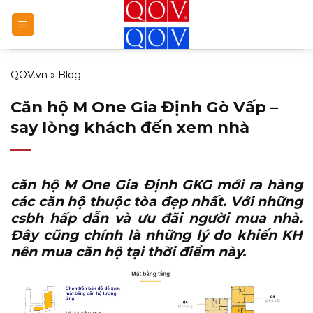
Bỏ
qua
nội
dung
QOV.vn
»
Blog
Căn hộ M One Gia Định Gò Vấp –
say lòng khách đến xem nhà
căn hộ M One Gia Định GKG
mới ra hàng
các căn hộ thuộc tòa đẹp nhất. Với những
csbh hấp dẫn và ưu đãi người mua nhà.
Đây cũng chính là những lý do khiến KH
nên mua căn hộ tại thời điểm này.