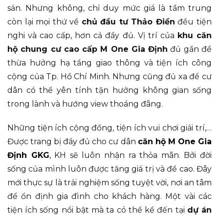
sản. Nhưng không, chỉ duy mức giá là tầm trung
còn lại mọi thứ về
chủ đầu tư Thảo Điền
đều tiện
nghi và cao cấp, hơn cả đầy đủ. Vị trí của
khu căn
hộ chung cư cao cấp M One Gia Định
đủ gần để
thừa hưởng hạ tầng giao thông và tiện ích công
cộng của Tp. Hồ Chí Minh. Nhưng cũng đủ xa để cư
dân có thể yên tính tận hưởng không gian sống
trong lành và hướng view thoáng đãng.
Những tiện ích cộng đồng, tiện ích vui chơi giải trí,…
Được trang bị đầy đủ cho cư dân
căn hộ M One Gia
Định GKG
, KH sẽ luôn nhận ra thỏa mãn. Bởi đời
sống của mình luôn được tăng giá trị và đề cao. Đây
mới thực sự là trải nghiệm sống tuyệt vời, nơi an tâm
để ổn định gia đình cho khách hàng. Một vài các
tiện ích sống nổi bật mà ta có thể kể đến tại
dự án