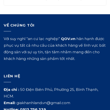
VỀ CHÚNG TÔI
Với suy nghĩ “an cư lạc nghiệp”
QOV.vn
hân hạnh được
phục vụ tất cả nhu cầu của khách hàng về lĩnh vực bất
động sản với sự uy tín, tận tâm nhằm mang đến cho
khách hàng những sản phẩm tốt nhất.
LIÊN HỆ
Địa chỉ :
50 Điện Biên Phủ, Phường 25, Bình Thạnh,
HCM.
Email:
giakhanhland.vn@gmail.com
Hotline:
0913.756.339