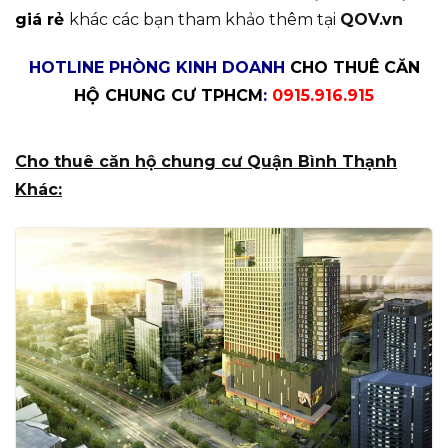
giá rẻ
khác các bạn tham khảo thêm tại
QOV.vn
HOTLINE PHÒNG KINH DOANH
CHO THUÊ CĂN
HỘ CHUNG CƯ TPHCM
:
0915.916.915
Cho thuê căn hộ chung cư Quận Bình Thạnh
Khác: