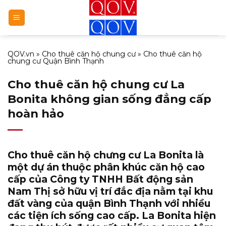
Bỏ
qua
nội
dung
QOV.vn
»
Cho thuê căn hộ chung cư
»
Cho thuê căn hộ
chung cư Quận Bình Thạnh
Cho thuê căn hộ chung cư La
Bonita không gian sống đẳng cấp
hoàn hảo
Cho thuê căn hộ chưng cư La Bonita
là
một dự án thuộc phân khúc căn hộ cao
cấp của Công ty TNHH Bất động sản
Nam Thị sở hữu vị trí đắc địa nằm tại khu
đất vàng của quận Bình Thạnh với nhiều
các tiện ích sống cao cấp.
La Bonita
hiện