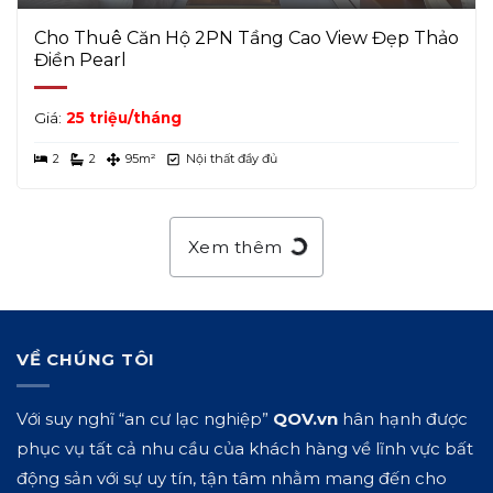
Cho Thuê Căn Hộ 2PN Tầng Cao View Đẹp Thảo
Điền Pearl
Giá:
25 triệu/tháng
2
2
95m²
Nội thất đầy đủ
Xem thêm
VỀ CHÚNG TÔI
Với suy nghĩ “an cư lạc nghiệp”
QOV.vn
hân hạnh được
phục vụ tất cả nhu cầu của khách hàng về lĩnh vực bất
động sản với sự uy tín, tận tâm nhằm mang đến cho