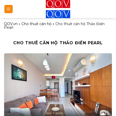
Bỏ
qua
nội
QOV.vn
»
Cho thuê căn hộ
»
Cho thuê căn hộ Thảo Điền
dung
Pearl
CHO THUÊ CĂN HỘ THẢO ĐIỀN PEARL
5