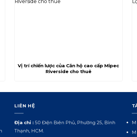
Vị trí chiến lược của Căn hộ cao cấp Mipec
Riverside cho thuê
LIÊN HỆ
T
Địa chỉ :
50 Điện Biên Phủ, Phường 25, Bình
Mu
h
Thạnh, HCM.
Mu