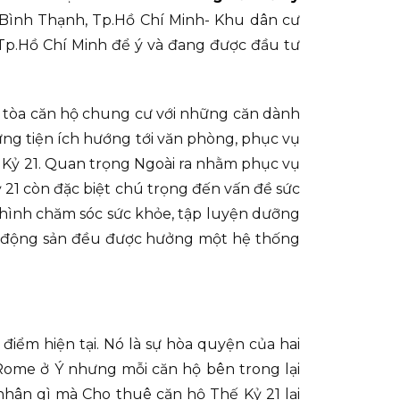
 Bình Thạnh, Tp.Hồ Chí Minh- Khu dân cư
p.Hồ Chí Minh để ý và đang được đầu tư
c tòa căn hộ chung cư với những căn dành
hững tiện ích hướng tới văn phòng, phục vụ
 Kỷ 21. Quan trọng Ngoài ra nhằm phục vụ
ỷ 21 còn đặc biệt chú trọng đến vấn đề sức
hình chăm sóc sức khỏe, tập luyện dưỡng
bất động sản đều được hưởng một hệ thống
điểm hiện tại. Nó là sự hòa quyện của hai
Rome ở Ý nhưng mỗi căn hộ bên trong lại
hân gì mà Cho thuê căn hộ Thế Kỷ 21 lại