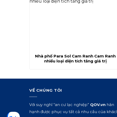
Nhà phố Para Sol Cam Ranh Cam Ranh
nhiều loại diện tích tăng giá trị
VỀ CHÚNG TÔI
Với suy nghĩ “an cư lạc nghiệp”
QOV.vn
hân
hạnh được phục vụ tất cả nhu cầu của khác