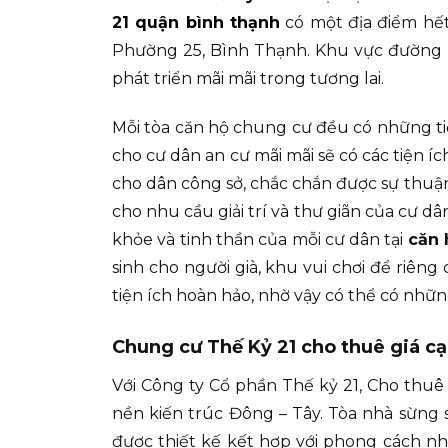
21 quận bình thạnh
có một địa điểm hết
Phường 25, Bình Thạnh. Khu vực đường 
phát triển mãi mãi trong tương lai.
Mỗi tòa căn hộ chung cư đều có những ti
cho cư dân an cư mãi mãi sẽ có các tiện í
cho dân công sở, chắc chắn được sự thuậ
cho nhu cầu giải trí và thư giãn của cư d
khỏe và tinh thần của mỗi cư dân tại
căn 
sinh cho người già, khu vui chơi để riê
tiện ích hoàn hảo, nhờ vậy có thể có nhữn
Chung cư Thế Kỷ 21 cho thuê giá cạ
Với Công ty Cổ phần Thế kỷ 21, Cho thuê 
nền kiến trúc Đông – Tây. Tòa nhà sừng
được thiết kế kết hợp với phong cách nh