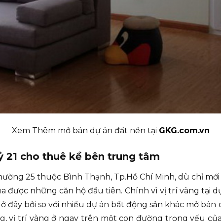
Xem Thêm mở bán dự án đất nền tại
GKG.com.vn
 21 cho thuê kề bên trung tâm
ờng 25 thuộc Bình Thạnh, Tp.Hồ Chí Minh, dù chỉ mới
a được những căn hộ đầu tiên. Chính vì vị trí vàng tại 
ở đây bởi so với nhiều dự án bất động sản khác mở bán
g, vị trí vàng ở ngay trên một con đường trọng yếu củ