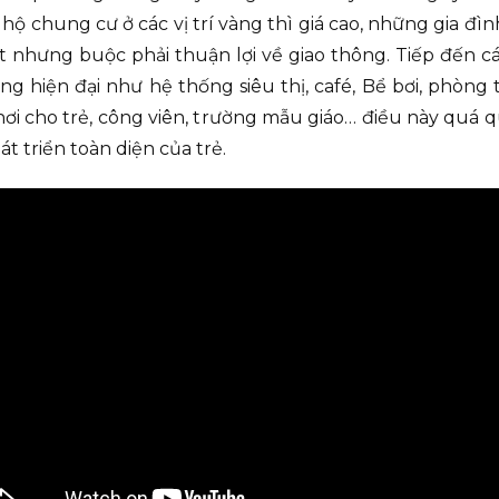
hộ chung cư ở các vị trí vàng thì giá cao, những gia đìn
 nhưng buộc phải thuận lợi về giao thông. Tiếp đến c
g hiện đại như hệ thống siêu thị, café, Bể bơi, phòng 
ơi cho trẻ, công viên, trường mẫu giáo… điều này quá q
t triển toàn diện của trẻ.