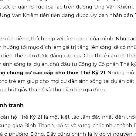
 sức thuận lợi lúc tọa lạc trên đường Ung Văn Khiêm,
Ung Văn Khiêm tiên tiến đang được Ủy ban nhân dân T
ện ích riêng, thích hợp với tính năng của mình. Như cá
ch hướng tới mục đích làm giá trị tăng lên sống, sẽ có n
n tiện, thể hiện được đẳng cấp của Cho thuê căn hộ Thế
ân sinh sống tại dự án, chủ đầu tư Công ty Cổ phần Thế k
hộ chung cư cao cấp cho thuê Thế Kỷ 21
. Những mô 
ng cho trẻ em giúp cho mọi cư dân sinh sống tại dự án 
g phút giây tha hồ và thư giãn bên gia đình.
nh tranh
căn hộ Thế Kỷ 21 là một kiệt tác tâm đắc nhất đến thời 
 sững giữa Bình Thạnh, đồ sộ và vững chắc như thành 
à ở phương Đông. Đây cũng chính là lý do vì nguyên n