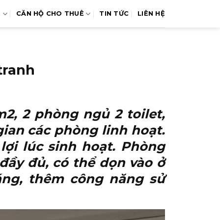
N
CĂN HỘ CHO THUÊ
TIN TỨC
LIÊN HỆ
tranh
, 2 phòng ngủ 2 toilet,
gian các phòng linh hoạt.
ợi lúc sinh hoạt. Phòng
đầy đủ, có thể dọn vào ở
áng, thêm công năng sử