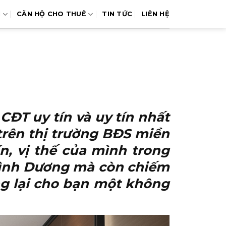
N
CĂN HỘ CHO THUÊ
TIN TỨC
LIÊN HỆ
T uy tín và uy tín nhất
 trên thị trường BĐS miền
, vị thế của mình trong
Bình Dương mà còn chiếm
g lại cho bạn một không