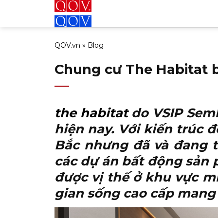
Bỏ
qua
nội
QOV.vn
»
Blog
dung
Chung cư The Habitat 
the habitat
do VSIP Semb
hiện nay. Với kiến trúc 
Bắc nhưng đã và đang t
các dự án bất động sản
được vị thế ở khu vực 
gian sống cao cấp mang