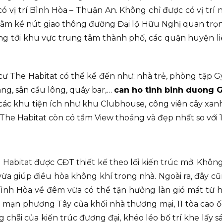
có vị trí Bình Hòa – Thuận An. Không chỉ được có vị trí 
nằm kề nút giao thông đường Đại lộ Hữu Nghị quan trọng
óng tới khu vực trung tâm thành phố, các quận huyện 
 cư The Habitat có thể kể đến như: nhà trẻ, phòng tập Gy
ắng, sân cầu lông, quầy bar,…
can ho tinh binh duong 
 các khu tiện ích như khu Clubhouse, công viên cây xan
he Habitat còn có tầm View thoáng và đẹp nhất so với 11
abitat được CĐT thiết kế theo lối kiến trúc mở. Không
vừa giúp điều hòa không khí trong nhà. Ngoài ra, đây c
ình Hòa về đêm vừa có thể tận hưởng làn gió mát từ h
g mạn phương Tây của khối nhà thương mại, 11 tòa cao 
hãi của kiến trúc đương đại, khéo léo bố trí khe lấy s