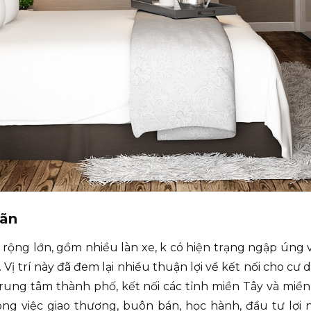
iãn
ộng lớn, gồm nhiều làn xe, k có hiện trạng ngập úng v
ị trí này đã đem lại nhiều thuận lợi về kết nối cho cư d
 trung tâm thành phố, kết nối các tỉnh miền Tây và miề
ong việc giao thương, buôn bán, học hành, đầu tư lợi 