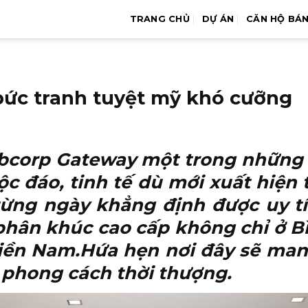
TRANG CHỦ
DỰ ÁN
CĂN HỘ BÁ
bức tranh tuyệt mỹ khó cưỡng
corp Gateway một trong những CĐ
độc đáo, tinh tế dù mới xuất hiện
ừng ngày khẳng định được uy tín
 phân khúc cao cấp không chỉ ở 
miền Nam.Hứa hẹn nơi đây sẽ man
 phong cách thời thượng.