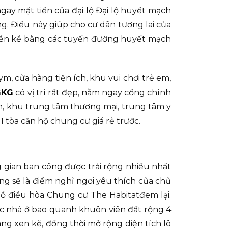
ngay mặt tiền của đại lộ Đại lộ huyết mạch
. Điều này giúp cho cư dân tương lai của
liền kề bằng các tuyến đường huyết mạch
m, cửa hàng tiện ích, khu vui chơi trẻ em,
GKG
có vị trí rất đẹp, nằm ngay cổng chính
h, khu trung tâm thương mại, trung tâm y
 tòa căn hộ chung cư giá rẻ trước.
 gian ban công được trải rộng nhiều nhất
ũng sẽ là điểm nghỉ ngơi yêu thích của chủ
ồ điều hòa Chung cư The Habitatđem lại.
ốc nhà ở bao quanh khuôn viên đất rộng 4
áng xen kẽ, đồng thời mở rộng diện tích lô