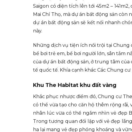
Saigon có diện tích lên tới 45m2 – 141m2, 
Mai Chí Thọ, mà dự án bất động sản còn 
dự án bất động sản sẽ kết nối nhanh ch
này.
Những dịch vụ tiện ích nổi trội tại Chung
bể bơi trẻ em, bể bơi người lớn, sân tắm n
của dự án bất động sản, ở trung tâm của
tế quốc tế. Khía cạnh khác Các Chung cư T
Khu The Habitat khu đất vàng
Khắc phục nhược điểm đó, Chung cư The H
có thể vừa tạo cho căn hộ thêm rộng rãi, 
nhân lúc vừa có thể ngắm nhìn vẻ đẹp B
Trong tương quan đối lập với vẻ đẹp lãn
ha lại mang vẻ đẹp phóng khoáng và vững c