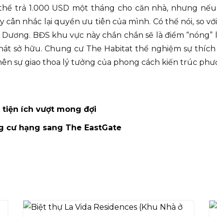
ó thể trả 1.000 USD một tháng cho căn nhà, nhưng nế
cân nhắc lại quyền ưu tiên của mình. Có thể nói, so v
 Dương. BĐS khu vực này chắn chắn sẽ là điểm “nóng” lô
át sở hữu. Chung cư The Habitat thể nghiệm sự thích 
o nên sự giao thoa lý tưởng của phong cách kiến trúc p
tiện ích vượt mong đợi
ng cư hạng sang The EastGate