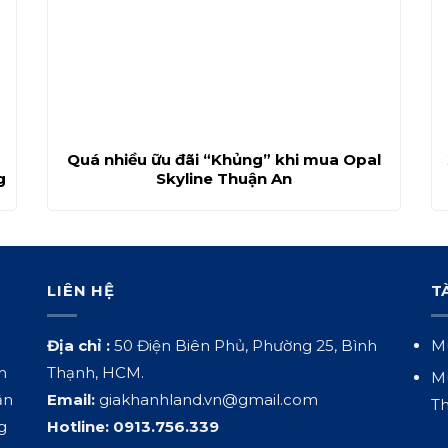
Quá nhiều ữu đãi “Khủng” khi mua Opal
g
Skyline Thuận An
LIÊN HỆ
T
Địa chỉ :
50 Điện Biên Phủ, Phường 25, Bình
Mu
h
Thạnh, HCM.
Mu
ận
Email:
giakhanhland.vn@gmail.com
Th
g
Hotline:
0913.756.339