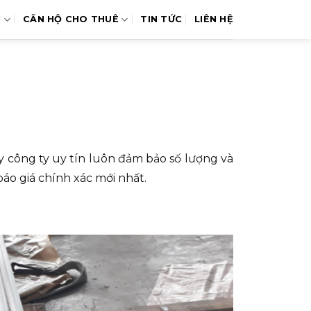
N
CĂN HỘ CHO THUÊ
TIN TỨC
LIÊN HỆ
y công ty uy tín luôn đảm bảo số lượng và
o giá chính xác mới nhất.