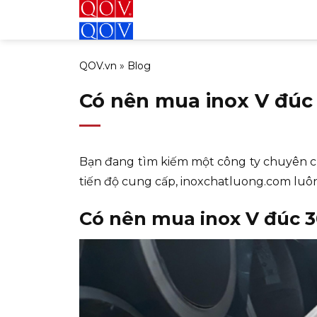
Bỏ
qua
nội
QOV.vn
»
Blog
dung
Có nên mua inox V đúc 
Bạn đang tìm kiếm một công ty chuyên 
tiến độ cung cấp, inoxchatluong.com luô
Có nên mua inox V đúc 3