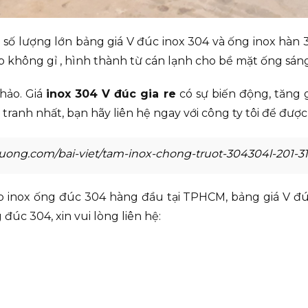
ẻ số lượng lớn bảng giá V đúc inox 304 và ống inox hàn 
p không gỉ , hình thành từ cán lạnh cho bề mặt ống sán
hảo. Giá
inox 304 V đúc gia re
có sự biến động, tăng 
ranh nhất, bạn hãy liên hệ ngay với công ty tôi để được 
luong.com/bai-viet/tam-inox-chong-truot-304304l-201-31
inox ống đúc 304 hàng đầu tại TPHCM, bảng giá V đúc i
đúc 304, xin vui lòng liên hệ: