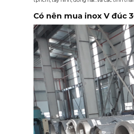
tphcm, tây ninh, đồng nai…và các tỉnh thà
Có nên mua inox V đúc 3