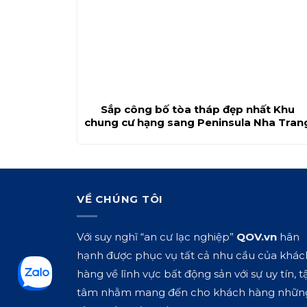
Sắp công bố tòa tháp đẹp nhất Khu
chung cư hạng sang Peninsula Nha Tran
VỀ CHÚNG TÔI
Với suy nghĩ “an cư lạc nghiệp”
QOV.vn
hân
hạnh được phục vụ tất cả nhu cầu của khác
hàng về lĩnh vực bất động sản với sự uy tín, t
tâm nhằm mang đến cho khách hàng nhữn