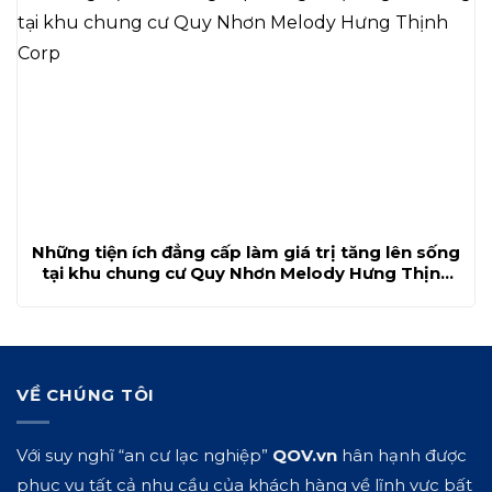
Những tiện ích đẳng cấp làm giá trị tăng lên sống
tại khu chung cư Quy Nhơn Melody Hưng Thịnh
Corp
VỀ CHÚNG TÔI
Với suy nghĩ “an cư lạc nghiệp”
QOV.vn
hân hạnh được
phục vụ tất cả nhu cầu của khách hàng về lĩnh vực bất