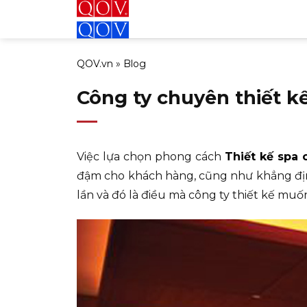
Bỏ
qua
nội
QOV.vn
»
Blog
dung
Công ty chuyên thiết kế
Việc lựa chọn phong cách
Thiết kế spa 
đậm cho khách hàng, cũng như khẳng định
lần và đó là điều mà công ty thiết kế mu