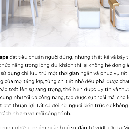
 spa
đạt tiêu chuẩn người dùng, nhưng thiết kế và bày t
hức năng trong lòng du khách thì lại không hề đơn giản
 sử dụng chỉ lưu trú một thời gian ngắn và phục vụ rất
ng của mọi tầng lớp, từng chi tiết nhỏ đều phải được ch
bảo toát lên sự sang trọng, thể hiện được uy tín và thư
 cũng như tối đa công năng, tạo được sự thoải mái cho 
đạt thuận lợi. Tất cả đòi hỏi người kiến trúc sư khôn
trách nhiệm với mỗi công trình.
 trong những nhóm ngành có sự đâu tư vượt bậc tại Vi