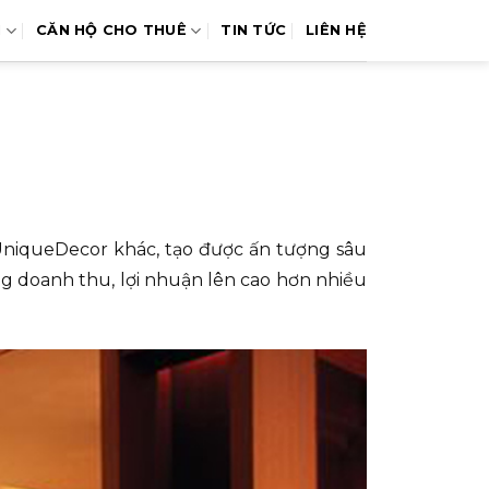
N
CĂN HỘ CHO THUÊ
TIN TỨC
LIÊN HỆ
UniqueDecor khác, tạo được ấn tượng sâu
g doanh thu, lợi nhuận lên cao hơn nhiều