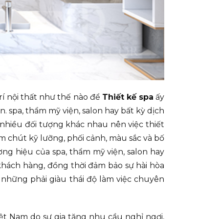
rí nội thất như thế nào để
Thiết kế spa
ấy
. spa, thẩm mỹ viện, salon hay bất kỳ dịch
 nhiều đối tượng khác nhau nên việc thiết
ăm chút kỹ lưỡng, phối cảnh, màu sắc và bố
ơng hiệu của spa, thẩm mỹ viện, salon hay
khách hàng, đồng thời đảm bảo sự hài hòa
g những phải giàu thái độ làm việc chuyên
ệt Nam do sự gia tăng nhu cầu nghỉ ngơi,