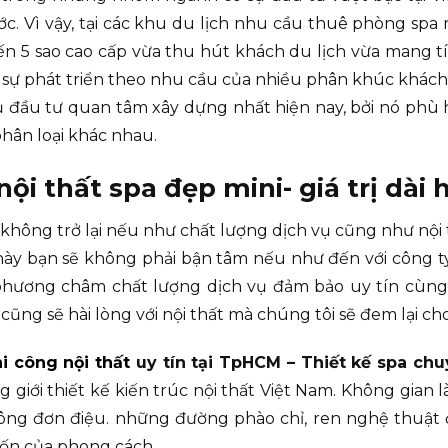
c. Vì vậy, tại các khu du lịch nhu cầu thuê phòng spa n
đến 5 sao cao cấp vừa thu hút khách du lịch vừa mang t
 sự phát triển theo nhu cầu của nhiều phân khúc khách h
ủ đầu tư quan tâm xây dựng nhất hiện nay, bởi nó phù 
hân loại khác nhau.
ội thất spa đẹp mini- giá trị dài 
không trở lại nếu như chất lượng dịch vụ cũng như nội 
ày bạn sẽ không phải bận tâm nếu như đến với công ty 
phương châm chất lượng dịch vụ đảm bảo uy tín cùng v
ũng sẽ hài lòng với nội thất mà chúng tôi sẽ đem lại ch
hi công nội thất
uy tín tại TpHCM – Thiết kế spa chu
giới thiết kế kiến trúc nội thất Việt Nam. Không gian là
ông đơn điệu. những đường phào chỉ, ren nghệ thuật 
cuốn của phong cách.