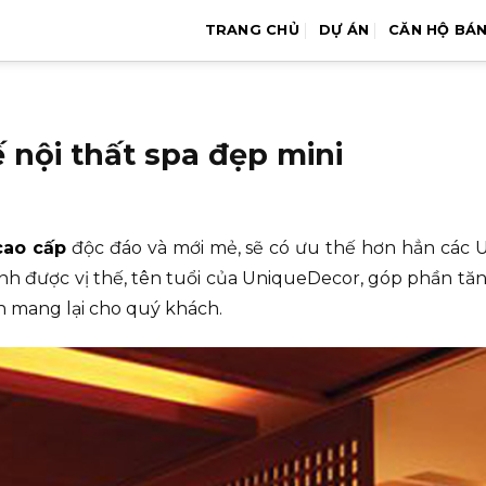
TRANG CHỦ
DỰ ÁN
CĂN HỘ BÁ
 nội thất spa đẹp mini
cao cấp
độc đáo và mới mẻ, sẽ có ưu thế hơn hẳn các 
 được vị thế, tên tuổi của UniqueDecor, góp phần tăn
ốn mang lại cho quý khách.