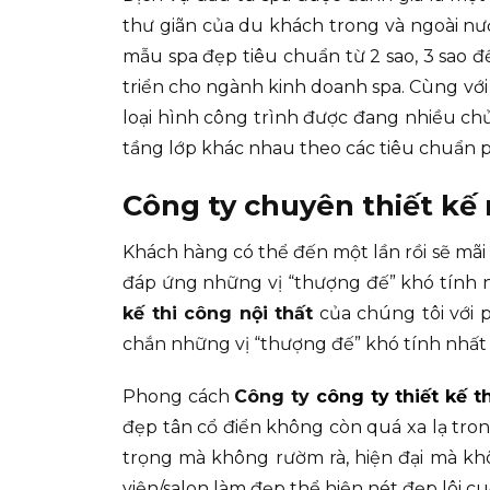
thư giãn của du khách trong và ngoài nướ
mẫu spa đẹp tiêu chuẩn từ 2 sao, 3 sao 
triển cho ngành kinh doanh spa. Cùng với
loại hình công trình được đang nhiều ch
tầng lớp khác nhau theo các tiêu chuẩn p
Công ty chuyên thiết kế n
Khách hàng có thể đến một lần rồi sẽ mãi 
đáp ứng những vị “thượng đế” khó tính n
kế thi công nội thất
của chúng tôi với 
chắn những vị “thượng đế” khó tính nhất c
Phong cách
Công ty
công ty thiết kế t
đẹp tân cổ điển không còn quá xa lạ trong 
trọng mà không rườm rà, hiện đại mà kh
viện/salon làm đẹp thể hiện nét đẹp lôi 