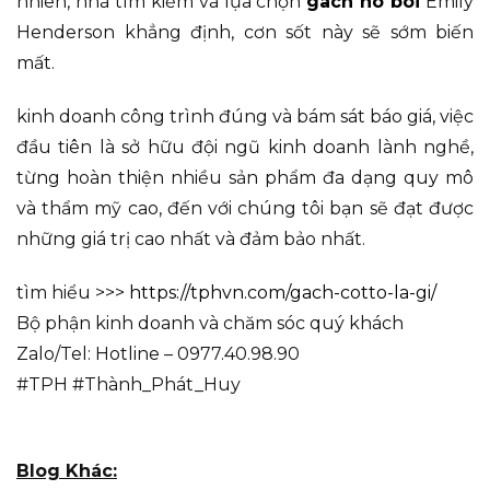
nhiên, nhà tìm kiếm và lựa chọn
gach ho boi
Emily
Henderson khẳng định, cơn sốt này sẽ sớm biến
mất.
kinh doanh công trình đúng và bám sát báo giá, việc
đầu tiên là sở hữu đội ngũ kinh doanh lành nghề,
từng hoàn thiện nhiều sản phẩm đa dạng quy mô
và thẩm mỹ cao, đến với chúng tôi bạn sẽ đạt được
những giá trị cao nhất và đảm bảo nhất.
tìm hiểu >>>
https://tphvn.com/gach-cotto-la-gi/
Bộ phận kinh doanh và chăm sóc quý khách
Zalo/Tel: Hotline – 0977.40.98.90
#TPH #Thành_Phát_Huy
Blog Khác: