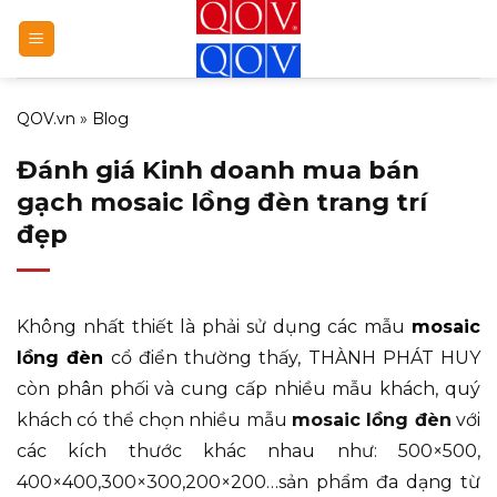
Bỏ
qua
nội
dung
QOV.vn
»
Blog
Đánh giá Kinh doanh mua bán
gạch mosaic lồng đèn trang trí
đẹp
Không nhất thiết là phải sử dụng các mẫu
mosaic
lồng đèn
cổ điển thường thấy, THÀNH PHÁT HUY
còn phân phối và cung cấp nhiều mẫu khách, quý
khách có thể chọn nhiều mẫu
mosaic lồng đèn
với
các kích thước khác nhau như: 500×500,
400×400,300×300,200×200…sản phẩm đa dạng từ