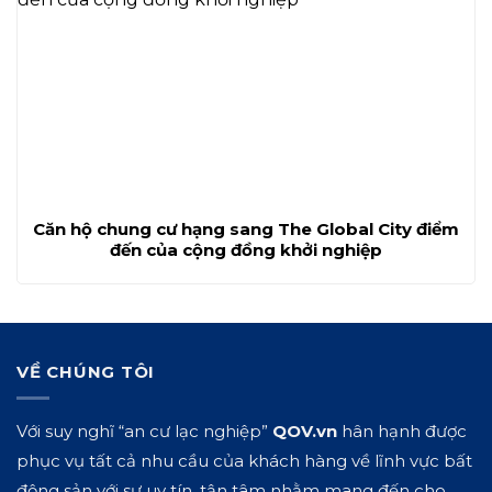
Căn hộ chung cư hạng sang The Global City điểm
đến của cộng đồng khởi nghiệp
VỀ CHÚNG TÔI
Với suy nghĩ “an cư lạc nghiệp”
QOV.vn
hân hạnh được
phục vụ tất cả nhu cầu của khách hàng về lĩnh vực bất
động sản với sự uy tín, tận tâm nhằm mang đến cho