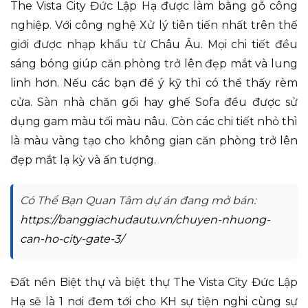
The Vista City Đức Lập Hạ được làm bằng gỗ công
nghiệp. Với công nghệ Xử lý tiên tiến nhất trên thế
giới được nhạp khẩu từ Châu Âu. Mọi chi tiết đều
sáng bóng giúp căn phòng trở lên đẹp mắt và lung
linh hơn. Nếu các bạn để ý kỹ thì có thể thấy rèm
cửa. Sàn nhà chăn gối hay ghế Sofa đều được sử
dụng gam màu tối màu nâu. Còn các chi tiết nhỏ thì
là màu vàng tạo cho không gian căn phòng trở lên
đẹp mắt lạ kỳ và ấn tượng.
Có Thể Bạn Quan Tâm dự án đang mở bán:
https://banggiachudautu.vn/chuyen-nhuong-
can-ho-city-gate-3/
Đất nền Biệt thự và biệt thự The Vista City Đức Lập
Hạ sẽ là 1 nơi đem tới cho KH sự tiện nghi cùng sự