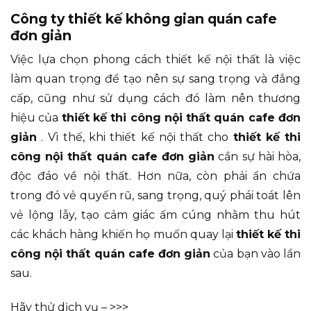
Công ty thiết kế không gian quán cafe
đơn giản
Việc lựa chọn phong cách thiết kế nội thất là việc
làm quan trọng để tạo nên sự sang trọng và đẳng
cấp, cũng như sử dụng cách đó làm nên thương
hiệu của
thiết kế thi công nội thất quán cafe đơn
giản
. Vì thế, khi thiết kế nội thất cho
thiết kế thi
công nội thất quán cafe đơn giản
cần sự hài hòa,
độc đáo về nội thất. Hơn nữa, còn phải ẩn chứa
trong đó vẻ quyến rũ, sang trọng, quý phái toát lên
vẻ lộng lẫy, tạo cảm giác ấm cúng nhằm thu hút
các khách hàng khiến họ muốn quay lại
thiết kế thi
công nội thất quán cafe đơn giản
của bạn vào lần
sau.
Hãy thử dịch vụ – >>>