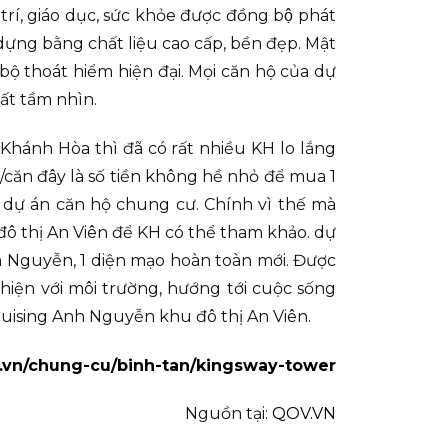
trí, giáo dục, sức khỏe được đồng bộ phát
xât dựng bằng chất liệu cao cấp, bền đẹp. Mật
ộ thoát hiểm hiện đại. Mọi căn hộ của dự
ất tầm nhìn.
Khánh Hòa thì đã có rất nhiều KH lo lắng
ỷ/căn đây là số tiền không hề nhỏ để mua 1
ề dự án căn hộ chung cư. Chính vì thế mà
đô thị An Viên để KH có thể tham khảo. dự
h Nguyễn, 1 diện mạo hoàn toàn mới. Được
thiện với môi trường, hướng tới cuộc sống
ruising Anh Nguyễn khu đô thị An Viên.
d.vn/chung-cu/binh-tan/kingsway-tower
Nguồn tại:
QOV.VN