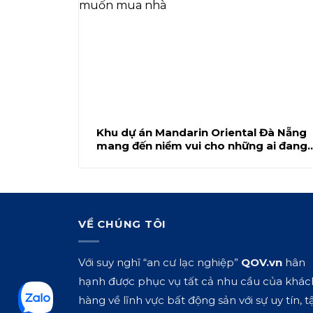
Khu dự án Mandarin Oriental Đà Nẵng
mang đến niềm vui cho những ai đang
muốn mua nhà
VỀ CHÚNG TÔI
Với suy nghĩ “an cư lạc nghiệp”
QOV.vn
hân
hạnh được phục vụ tất cả nhu cầu của khác
hàng về lĩnh vực bất động sản với sự uy tín, t