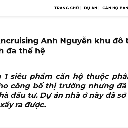
TRANG CHỦ
DỰ ÁN
CĂN HỘ BÁ
Ancruising Anh Nguyễn khu đô t
h đa thế hệ
 1 siêu phẩm căn hộ thuộc phâ
ho công bố thị trường nhưng đã
à đầu tư. Dự án nhà ở này đã sở 
xẩy ra được.