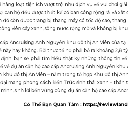
ng loạt tiện ích vượt trội như dịch vụ về vui chơi giải 
 biệt, mọi căn hộ đều được thiết kế có ban công rộng rãi và 
 đó còn được trang bị thang máy có tốc độ cao, thang b
công viên cây xanh, sông nước rộng mở và không bị khu
 cấp Ancruising Anh Nguyễn khu đô thị An Viên của tại 
rẻ này hay không. Bởi thực tế họ phải bỏ ra khoảng 2,8 t
 định, bạn sẽ phải tìm hiểu thật kỹ những thông tin v
hể về dự án căn hộ cao cấp Ancruising Anh Nguyễn khu 
 khu đô thị An Viên – nằm trong tổ hợp Khu đô thị An
n đại mang phong cách kiến Trúc sinh thái xanh – thân 
g minh, sinh lời bền vững cùng dự án căn hộ cao cấp Anc
Có Thể Bạn Quan Tâm :
https://reviewlan