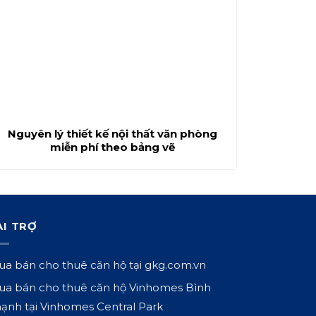
Nguyên lý thiết kế nội thất văn phòng
miễn phí theo bảng vẽ
ÀI TRỢ
a bán cho thuê căn hộ tại
gkg.com.vn
a bán cho thuê căn hộ Vinhomes Bình
ạnh tại
Vinhomes Central Park