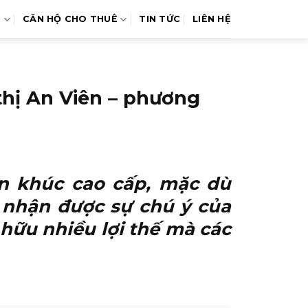
N
CĂN HỘ CHO THUÊ
TIN TỨC
LIÊN HỆ
hị An Viên – phương
n khúc cao cấp, mặc dù
 nhận được sự chú ý của
hữu nhiều lợi thế mà các