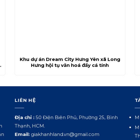
Khu dự án Dream City Hưng Yên xã Long
Hưng hội tụ văn hoá đầy cá tính
LIÊN HỆ
T
Địa chỉ :
50 Điện Biên Phủ, Phường 25, Bình
Mu
h
Thạnh, HCM.
Mu
ận
Email:
giakhanhland.vn@gmail.com
Th