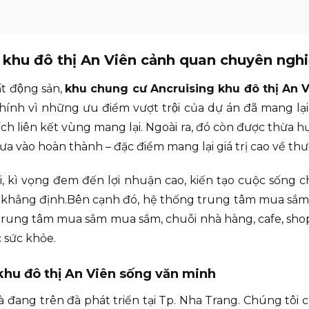
 khu đô thị An Viên cảnh quan chuyên ngh
́t động sản,
khu chung cư Ancruising khu đô thị An 
vì những ưu điểm vượt trội của dự án đã mang lại th
n ích liên kết vùng mang lại. Ngoài ra, đó còn được th
vào hoàn thành – đặc điểm mang lại giá trị cao về thươ
ại, kì vọng đem đến lợi nhuận cao, kiến tạo cuộc sống c
c khẳng định.Bên cạnh đó, hệ thống trung tâm mua sắ
: trung tâm mua sắm mua sắm, chuỗi nhà hàng, cafe, sho
 sức khỏe.
hu đô thị An Viên sống văn minh
à đang trên đà phát triển tại Tp. Nha Trang. Chúng tôi cho