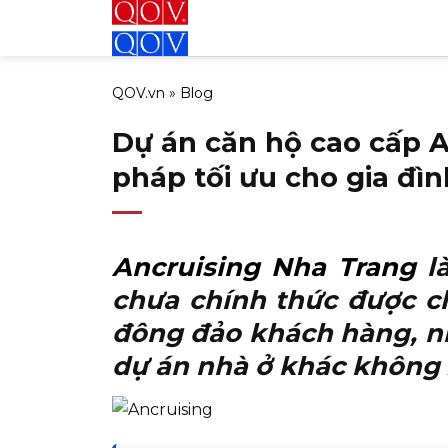
Bỏ
qua
nội
QOV.vn
»
Blog
dung
Dự án căn hộ cao cấp 
pháp tối ưu cho gia đìn
Ancruising Nha Trang
là
chưa chính thức được c
đông đảo khách hàng, nh
dự án nhà ở khác không 