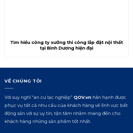
Tìm hiểu công ty xưởng thi công lắp đặt nội thất
tại Bình Dương hiện đại
VỀ CHÚNG TÔI
Với suy nghĩ “an cư lạc nghiệp”
QOV.vn
hân hạnh được
phục vụ tất cả nhu cầu của khách hàng về lĩnh vực bất
động sản với sự uy tín, tận tâm nhằm mang đến cho
khách hàng những sản phẩm tốt nhất.