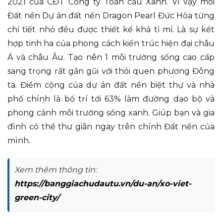
2021 của CĐT Công ty Toàn cầu Xanh. Vì vậy môi
Đất nền Dự án đất nền Dragon Pearl Đức Hòa từng
chỉ tiết nhỏ đều được thiết kế khá tỉ mỉ. Là sự kết
hợp tinh ha của phong cách kiến trúc hiện đại châu
Á và châu Âu. Tạo nên 1 môi trường sống cao cấp
sang trọng rất gần gũi với thói quen phương Đông
ta. Điểm cộng của dự án đất nền biệt thự và nhà
phố chính là bố trí tới 63% làm đường dạo bộ và
phong cảnh môi trường sống xanh. Giúp bạn và gia
đình có thể thư giãn ngay trên chính Đất nền của
mình.
Xem thêm thông tin:
https://banggiachudautu.vn/du-an/xo-viet-
green-city/