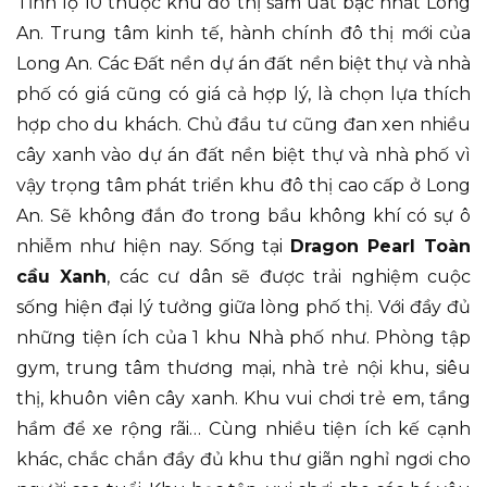
Tỉnh lộ 10 thuộc khu đô thị sầm uất bậc nhất Long
An. Trung tâm kinh tế, hành chính đô thị mới của
Long An. Các Đất nền dự án đất nền biệt thự và nhà
phố có giá cũng có giá cả hợp lý, là chọn lựa thích
hợp cho du khách. Chủ đầu tư cũng đan xen nhiều
cây xanh vào dự án đất nền biệt thự và nhà phố vì
vậy trọng tâm phát triển khu đô thị cao cấp ở Long
An. Sẽ không đắn đo trong bầu không khí có sự ô
nhiễm như hiện nay. Sống tại
Dragon Pearl Toàn
cầu Xanh
, các cư dân sẽ được trải nghiệm cuộc
sống hiện đại lý tưởng giữa lòng phố thị. Với đầy đủ
những tiện ích của 1 khu Nhà phố như. Phòng tập
gym, trung tâm thương mại, nhà trẻ nội khu, siêu
thị, khuôn viên cây xanh. Khu vui chơi trẻ em, tầng
hầm để xe rộng rãi… Cùng nhiều tiện ích kế cạnh
khác, chắc chắn đầy đủ khu thư giãn nghỉ ngơi cho