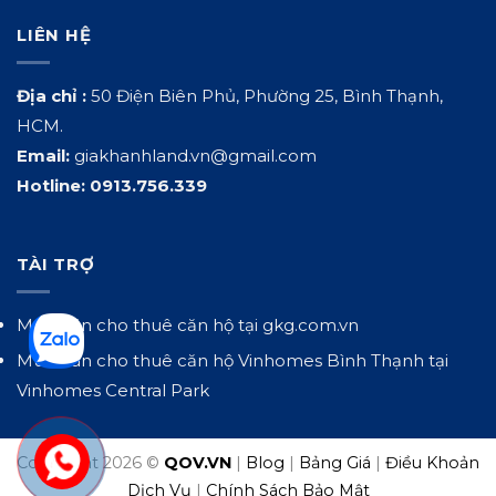
LIÊN HỆ
Địa chỉ :
50 Điện Biên Phủ, Phường 25, Bình Thạnh,
HCM.
Email:
giakhanhland.vn@gmail.com
Hotline:
0913.756.339
TÀI TRỢ
Mua bán cho thuê căn hộ tại
gkg.com.vn
Mua bán cho thuê căn hộ Vinhomes Bình Thạnh tại
Vinhomes Central Park
Copyright 2026 ©
QOV.VN
|
Blog
|
Bảng Giá
|
Điều Khoản
Dịch Vụ
|
Chính Sách Bảo Mật