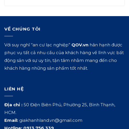
VỀ CHÚNG TÔI
Với suy nghĩ “an cư lạc nghiệp”
QOV.vn
hân hạnh được
phục vụ tất cả nhu cầu của khách hàng về lĩnh vực bất
động sản với sự uy tín, tận tâm nhằm mang đến cho
khách hàng những sản phẩm tốt nhất.
LIÊN HỆ
Địa chỉ :
50 Điện Biên Phủ, Phường 25, Bình Thạnh,
HCM.
Email:
giakhanhland.vn@gmail.com
Hotline:
0913.756.339