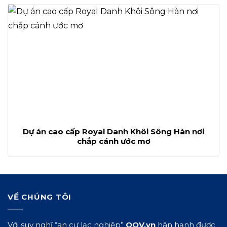
Dự án cao cấp Royal Danh Khôi Sông Hàn nơi
chắp cánh ước mơ
VỀ CHÚNG TÔI
Với suy nghĩ “an cư lạc nghiệp”
QOV.vn
hân hạnh được