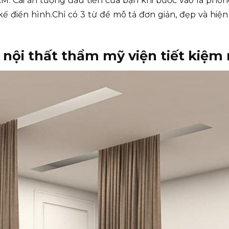
HCM. Cái ấn tượng đầu tiến của bạn khi bước vào là ph
ế điển hình.Chỉ có 3 từ để mô tả đơn giản, đẹp và hiện 
g nội thất thẩm mỹ viện tiết kiệm