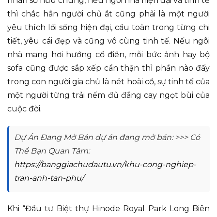
nhân sở hữu chúng, nếu ngôi nhà hiện đại và tinh tế
thì chắc hẳn người chủ ắt cũng phải là một người
yêu thích lối sống hiện đại, cầu toàn trong từng chi
tiết, yêu cái đẹp và cũng vô cùng tinh tế. Nếu ngôi
nhà mang hơi hướng cổ điển, mỗi bức ảnh hay bộ
sofa cũng được sắp xếp cẩn thận thì phần nào đấy
trong con người gia chủ là nét hoài cổ, sự tinh tế của
một người từng trải nếm đủ đắng cay ngọt bùi của
cuộc đời.
Dự Án Đang Mở Bán dự án đang mở bán: >>> Có
Thể Bạn Quan Tâm:
https://banggiachudautu.vn/khu-cong-nghiep-
tran-anh-tan-phu/
Khi “Đầu tư Biệt thự Hinode Royal Park Long Biên