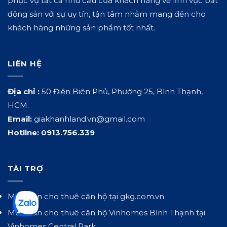
phục vụ tất cả nhu cầu của khách hàng về lĩnh vực bất
động sản với sự uy tín, tận tâm nhằm mang đến cho
khách hàng những sản phẩm tốt nhất.
LIÊN HỆ
Địa chỉ :
50 Điện Biên Phủ, Phường 25, Bình Thạnh,
HCM.
Email:
giakhanhland.vn@gmail.com
Hotline:
0913.756.339
TÀI TRỢ
Mua bán cho thuê căn hộ tại
gkg.com.vn
Mua bán cho thuê căn hộ Vinhomes Bình Thạnh tại
Vinhomes Central Park