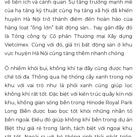
về tiện ích và cảnh quan. Sự tăng trưởng mạnh mẽ
của hạ tầng kỹ thuật cùng hạ tầng xã hội đã khiến
huyện Hà Nội trở thành điểm đến hoàn hảo của
hàng loạt “ông lớn” bất động sản… hay gần đây đó
là Tổng công ty Cổ phần Thương mại Xây dựng
Vietcimex. Cùng với đó, giá trị bất động sản ở khu
vực huyện Hà Nội cũng tăng thêm nhanh chóng.
Ô nhiễm khói bụi, không khí tại đây cũng được hạn
chế tối đa. Thông qua hệ thống cây xanh trong nội
khu với vai trò như lá phổi xanh cũng giúp lọc
không khí rất tốt. Đặc biệt với kiến trúc quây kín nội
khu, không gian sống bên trong Hinode Royal Park
Long Biên được bao bọc tốt khỏi những nhân tố
bên ngoài. Điều đó giúp không khí bên trong dự án
Biệt thự giá rẻ trong lành, tách biệt với ngoại khu
rất tốt. Ngoài ra với hệ thống sinh thái phát triển,