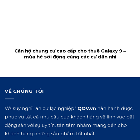
Căn hộ chung cư cao cấp cho thuê Galaxy 9 –
mùa hè sôi động cùng các cư dân nhí
VỀ CHÚNG TÔI
Với suy nghĩ “an cư lạc nghiệp”
QOV.vn
hân hạnh được
phục vụ tất cả nhu cầu của khách hàng về lĩnh vực bất
động sản với sự uy tín, tận tâm nhằm mang đến cho
khách hàng những sản phẩm tốt nhất.