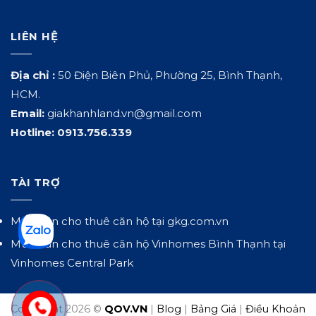
LIÊN HỆ
Địa chỉ :
50 Điện Biên Phủ, Phường 25, Bình Thạnh,
HCM.
Email:
giakhanhland.vn@gmail.com
Hotline:
0913.756.339
TÀI TRỢ
Mua bán cho thuê căn hộ tại
gkg.com.vn
Mua bán cho thuê căn hộ Vinhomes Bình Thạnh tại
Vinhomes Central Park
Copyright 2026 ©
QOV.VN
|
Blog
|
Bảng Giá
|
Điều Khoản