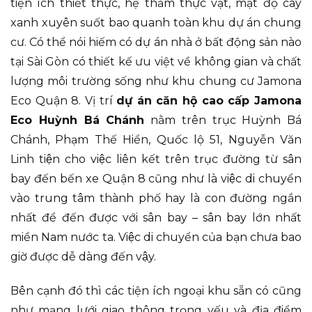
tiện ích thiết thực, hệ thảm thực vật, mật độ cây
xanh xuyên suốt bao quanh toàn khu dự án chung
cư. Có thể nói hiếm có dự án nhà ở bất động sản nào
tại Sài Gòn có thiết kế ưu việt về không gian và chất
lượng môi trường sống như khu chung cư Jamona
Eco Quận 8. Vị trí
dự án căn hộ cao cấp Jamona
Eco Huỳnh Bá Chánh
nằm trên trục Huỳnh Bá
Chánh, Phạm Thế Hiển, Quốc lộ 51, Nguyễn Văn
Linh tiện cho việc liên kết trên trục đường từ sân
bay đến bến xe Quận 8 cũng như là việc di chuyển
vào trung tâm thành phố hay là con đường ngắn
nhất để đến được với sân bay – sân bay lớn nhất
miền Nam nước ta. Việc di chuyển của bạn chưa bao
giờ được dễ dàng đến vậy.
Bên cạnh đó thì các tiện ích ngoại khu sẵn có cũng
như mạng lưới giao thông trọng yếu và địa điểm