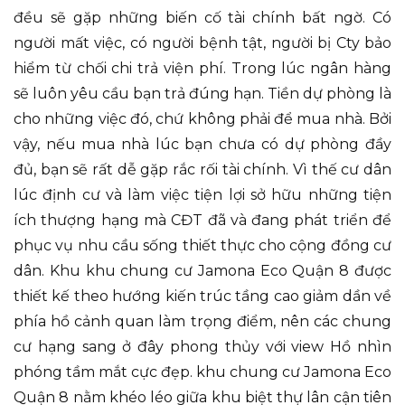
đều sẽ gặp những biến cố tài chính bất ngờ. Có
người mất việc, có người bệnh tật, người bị Cty bảo
hiểm từ chối chi trả viện phí. Trong lúc ngân hàng
sẽ luôn yêu cầu bạn trả đúng hạn. Tiền dự phòng là
cho những việc đó, chứ không phải để mua nhà. Bởi
vậy, nếu mua nhà lúc bạn chưa có dự phòng đầy
đủ, bạn sẽ rất dễ gặp rắc rối tài chính. Vì thế cư dân
lúc định cư và làm việc tiện lợi sở hữu những tiện
ích thượng hạng mà CĐT đã và đang phát triển để
phục vụ nhu cầu sống thiết thực cho cộng đồng cư
dân. Khu khu chung cư Jamona Eco Quận 8 được
thiết kế theo hướng kiến trúc tầng cao giảm dần về
phía hồ cảnh quan làm trọng điểm, nên các chung
cư hạng sang ở đây phong thủy với view Hồ nhìn
phóng tầm mắt cực đẹp. khu chung cư Jamona Eco
Quận 8 nằm khéo léo giữa khu biệt thự lân cận tiên