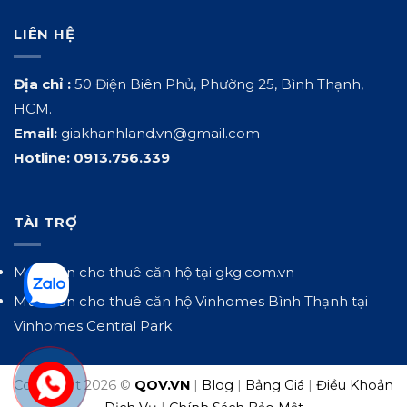
LIÊN HỆ
Địa chỉ :
50 Điện Biên Phủ, Phường 25, Bình Thạnh,
HCM.
Email:
giakhanhland.vn@gmail.com
Hotline:
0913.756.339
TÀI TRỢ
Mua bán cho thuê căn hộ tại
gkg.com.vn
Mua bán cho thuê căn hộ Vinhomes Bình Thạnh tại
Vinhomes Central Park
Copyright 2026 ©
QOV.VN
|
Blog
|
Bảng Giá
|
Điều Khoản