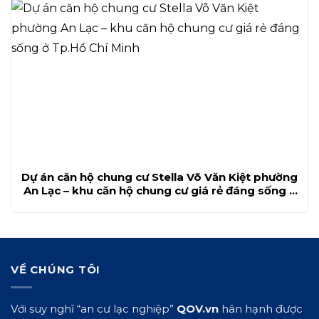
Dự án căn hộ chung cư Stella Võ Văn Kiệt phường
An Lạc – khu căn hộ chung cư giá rẻ đáng sống ở
Tp.Hồ Chí Minh
VỀ CHÚNG TÔI
Với suy nghĩ “an cư lạc nghiệp”
QOV.vn
hân hạnh được