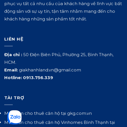
phục vụ tất cả nhu cầu của khách hàng về lĩnh vực bất
động sản với sự uy tín, tận tâm nhằm mang đến cho
khách hàng những sản phẩm tốt nhất.
LIÊN HỆ
Địa chỉ :
50 Điện Biên Phủ, Phường 25, Bình Thạnh,
HCM.
Email:
giakhanhland.vn@gmail.com
Hotline:
0913.756.339
TÀI TRỢ
Mua bán cho thuê căn hộ tại
gkg.com.vn
Mua bán cho thuê căn hộ Vinhomes Bình Thạnh tại