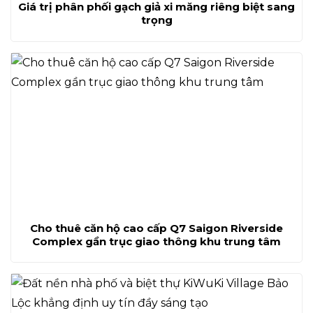
Giá trị phân phối gạch giả xi măng riêng biệt sang
trọng
Cho thuê căn hộ cao cấp Q7 Saigon Riverside
Complex gần trục giao thông khu trung tâm