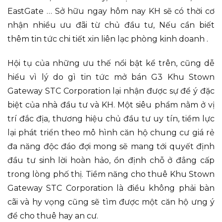
EastGate … Sở hữu ngay hôm nay KH sẽ có thời cơ
nhận nhiều ưu đãi từ chủ đầu tư, Nếu cần biết
thêm tin tức chi tiết xin liên lạc phòng kinh doanh .
Hội tụ của những ưu thế nổi bật kể trên, cũng dễ
hiểu vì lý do gì tin tức mở bán G3 Khu Stown
Gateway STC Corporation lại nhận được sự để ý đặc
biệt của nhà đầu tư và KH. Một siêu phẩm nằm ở vị
trí đắc địa, thương hiệu chủ đầu tư uy tín, tiềm lực
lại phát triển theo mô hình căn hộ chung cư giá rẻ
đa năng độc đáo đợi mong sẽ mang tới quyết định
đầu tư sinh lời hoàn hảo, ổn định chỗ ở đẳng cấp
trong lòng phố thị. Tiềm năng cho thuê Khu Stown
Gateway STC Corporation là điều không phải bàn
cãi và hy vọng cũng sẽ tìm được một căn hộ ưng ý
để cho thuê hay an cư.