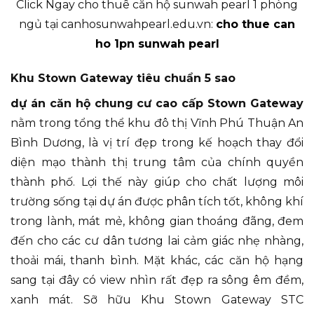
Click Ngay cho thuê căn hộ sunwah pearl 1 phòng
ngủ tại canhosunwahpearl.edu.vn:
cho thue can
ho 1pn sunwah pearl
Khu Stown Gateway tiêu chuẩn 5 sao
dự án căn hộ chung cư cao cấp Stown Gateway
nằm trong tổng thể khu đô thị Vĩnh Phú Thuận An
Bình Dương, là vị trí đẹp trong kế hoạch thay đổi
diện mạo thành thị trung tâm của chính quyền
thành phố. Lợi thế này giúp cho chất lượng môi
trường sống tại dự án được phân tích tốt, không khí
trong lành, mát mẻ, không gian thoáng đãng, đem
đến cho các cư dân tương lai cảm giác nhẹ nhàng,
thoải mái, thanh bình. Mặt khác, các căn hộ hạng
sang tại đây có view nhìn rất đẹp ra sông êm đềm,
xanh mát. Sỡ hữu Khu Stown Gateway STC