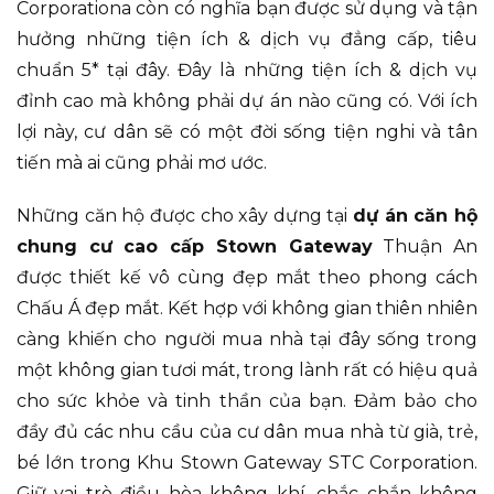
Corporationa còn có nghĩa bạn được sử dụng và tận
hưởng những tiện ích & dịch vụ đẳng cấp, tiêu
chuẩn 5* tại đây. Đây là những tiện ích & dịch vụ
đỉnh cao mà không phải dự án nào cũng có. Với ích
lợi này, cư dân sẽ có một đời sống tiện nghi và tân
tiến mà ai cũng phải mơ ước.
Những căn hộ được cho xây dựng tại
dự án căn hộ
chung cư cao cấp Stown Gateway
Thuận An
được thiết kế vô cùng đẹp mắt theo phong cách
Chấu Á đẹp mắt. Kết hợp với không gian thiên nhiên
càng khiến cho người mua nhà tại đây sống trong
một không gian tươi mát, trong lành rất có hiệu quả
cho sức khỏe và tinh thần của bạn. Đảm bảo cho
đầy đủ các nhu cầu của cư dân mua nhà từ già, trẻ,
bé lớn trong Khu Stown Gateway STC Corporation.
Giữ vai trò điều hòa không khí, chắc chắn không