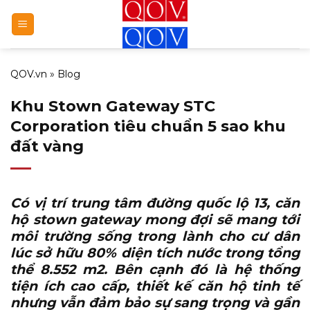
Bỏ
qua
nội
dung
QOV.vn
»
Blog
Khu Stown Gateway STC
Corporation tiêu chuẩn 5 sao khu
đất vàng
Có vị trí trung tâm đường quốc lộ 13,
căn
hộ stown gateway
mong đợi sẽ mang tới
môi trường sống trong lành cho cư dân
lúc sở hữu 80% diện tích nước trong tổng
thể 8.552 m2. Bên cạnh đó là hệ thống
tiện ích cao cấp, thiết kế căn hộ tinh tế
nhưng vẫn đảm bảo sự sang trọng và gần