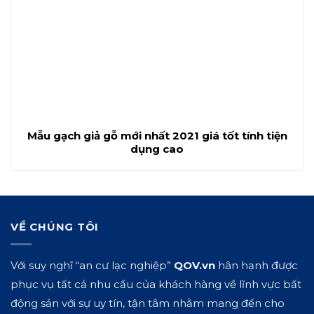
Mẫu gạch giả gỗ mới nhất 2021 giá tốt tính tiện
dụng cao
VỀ CHÚNG TÔI
Với suy nghĩ “an cư lạc nghiệp”
QOV.vn
hân hạnh được
phục vụ tất cả nhu cầu của khách hàng về lĩnh vực bất
động sản với sự uy tín, tận tâm nhằm mang đến cho