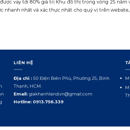
được vay tới 80% giá trị Khu đô thị trong vòng 25 năm 
c nhanh nhất và xác thực nhất cho quý vị trên website, 
LIÊN HỆ
T
Địa chỉ :
50 Điện Biên Phủ, Phường 25, Bình
Mu
h
Thạnh, HCM.
Mu
ận
Email:
giakhanhland.vn@gmail.com
Th
g
Hotline:
0913.756.339