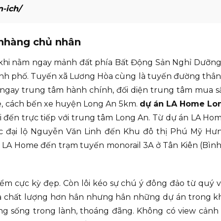
n-ich/
nhàng chủ nhân
khi nằm ngay mảnh đất phía Bất Động Sản Nghỉ Dưỡng t
nh phố. Tuyến xã Lương Hòa cùng là tuyến đường thẳng d
gay trung tâm hành chính, đối diện trung tâm mua sắ
e, cách bến xe huyện Long An 5km.
dự án LA Home Lo
i đến trực tiếp với trung tâm Long An. Từ dự án LA H
oặc đại lộ Nguyễn Văn Linh đến Khu đô thị Phú Mỹ Hưn
LA Home đến trạm tuyến monorail 3A ở Tân Kiên (Bình C
điểm cực kỳ đẹp. Còn lôi kéo sự chú ý đông đảo từ quý v
và chất lượng hơn hẳn nhưng hẳn những dự án trong k
ường sống trong lành, thoáng đãng. Không có view cản