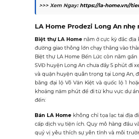
>>> Xem Ngay:
https://la-home.vn//tie
LA Home Prodezi Long An nhẹ 
Biệt thự LA Home
nằm ở cực kỳ đắc địa 
đường giao thông lớn chạy thẳng vào thà
Biệt thự LA Home Bến Lức còn nằm gần n
SVĐ huyện Long An chưa đầy 5 phút đi x
và quận huyện quân trọng tại Long An, đ
bằng đại lộ Võ Văn Kiệt và quốc lộ 1 h
khoảng năm phút để đi từ khu vực dự án 
đến:
Bán LA Home
không chỉ tọa lạc tai địa 
cấp dịch vụ tiện ích. Quy mô hàng đầu 
quý vị yêu thích sự yên tĩnh và môi tr