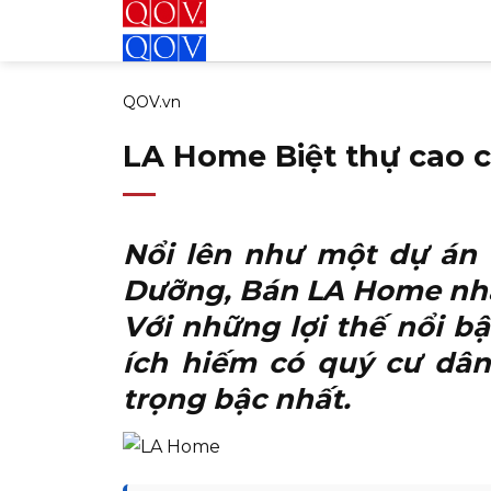
Bỏ
qua
nội
QOV.vn
dung
LA Home Biệt thự cao 
Nổi lên như một dự án 
Dưỡng,
Bán LA Home
nhậ
Với những lợi thế nổi bậ
ích hiếm có quý cư dâ
trọng bậc nhất.