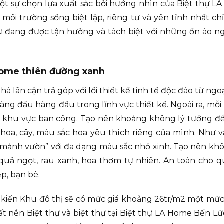
một sự chọn lựa xuất sắc bởi hướng nhìn của Biệt thự 
môi trường sống biệt lập, riêng tư và yên tĩnh nhất ch
 đang được tận hưởng và tách biệt với những ồn ào ng
 Home thiên đường xanh
 lân cận trả góp với lối thiết kế tinh tế độc đáo từ ngoạ
g đầu hàng đầu trong lĩnh vực thiết kế. Ngoài ra, mỗi Bi
 khu vực ban công. Tạo nên khoảng không lý tưởng để 
hoa, cây, màu sắc hoa yêu thích riêng của mình. Như v
 “mảnh vườn” với đa dạng màu sắc nhỏ xinh. Tạo nên khô
quả ngọt, rau xanh, hoa thơm tự nhiên. An toàn cho qu
p, bạn bè.
kiến Khu đô thị sẽ có mức giá khoảng 26tr/m2 một mức g
ất nền Biệt thự và biệt thự tại Biệt thự LA Home Bến Lứ