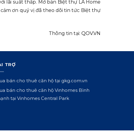
với lãi suất thấp. Mở bán Biệt thự LA Home
cảm ơn quý vị đã theo dõi tin tức Biệt thự
Thông tin tại:
QOV.VN
ÀI TRỢ
a bán cho thuê căn hộ tại
gkg.com.vn
a bán cho thuê căn hộ Vinhomes Bình
ạnh tại
Vinhomes Central Park