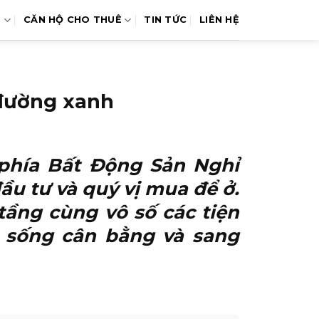
N
CĂN HỘ CHO THUÊ
TIN TỨC
LIÊN HỆ
 đường xanh
 phía Bất Động Sản Nghỉ
ầu tư và quý vị mua để ở.
 tầng cùng vô số các tiện
 sống cân bằng và sang