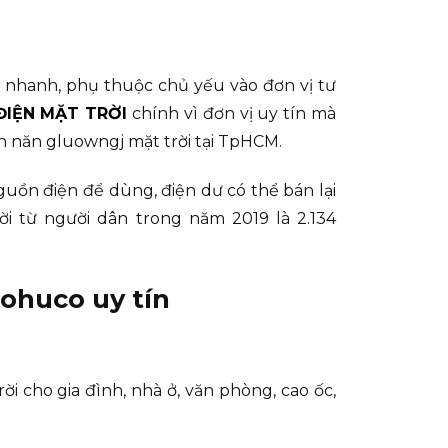
n nhanh, phụ thuộc chủ yếu vào đơn vị tư
ĐIỆN MẶT TRỜI
chính vì đơn vị uy tín mà
ện năn gluowngj mặt trời tại TpHCM.
uồn điện để dùng, điện dư có thể bán lại
i từ người dân trong năm 2019 là 2.134
cohuco uy tín
ời cho gia đình, nhà ở, văn phòng, cao ốc,