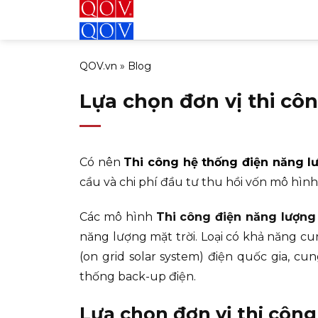
Bỏ
qua
nội
QOV.vn
»
Blog
dung
Lựa chọn đơn vị thi côn
Có nên
Thi công hệ thống điện năng lư
cầu và chi phí đầu tư thu hồi vốn mô hình 
Các mô hình
Thi công điện năng lượn
năng lượng mặt trời. Loại có khả năng cu
(on grid solar system) điện quốc gia, cun
thống back-up điện.
Lựa chọn đơn vị thi công