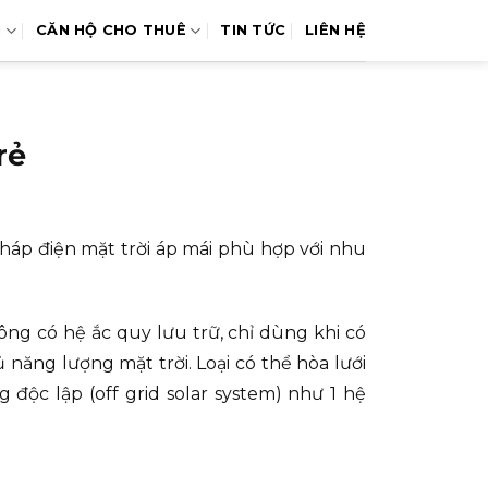
N
CĂN HỘ CHO THUÊ
TIN TỨC
LIÊN HỆ
rẻ
pháp điện mặt trời áp mái phù hợp với nhu
ông có hệ ắc quy lưu trữ, chỉ dùng khi có
năng lượng mặt trời. Loại có thể hòa lưới
g độc lập (off grid solar system) như 1 hệ