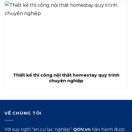
Thiết kế thi công nội thất homestay quy trình
chuyên nghiệp
VỀ CHÚNG TÔI
Với suy nghĩ “an cư lạc nghiệp”
QOV.vn
hân hạnh được