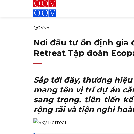
Bỏ
qua
nội
QOV.vn
dung
Nơi đầu tư ổn định gia 
Retreat Tập đoàn Ecop
Sắp tới đây, thương hiệu
mang tên
vị trí dự án c
sang trọng, tiên tiến k
rộng rãi và tiện nghi hoà