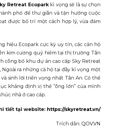
ky Retreat Ecopark
kì vọng sẽ là sự chọn
thành phố để thư giãn và tận hưởng cuộc
ạt được bố trí một cách hợp lý, vừa đảm
g hiệu Ecopark cực kỳ uy tín, các căn hộ
ên kim cương quý hiếm tại thị trường Tân
ình công bố khu dự án cao cấp Sky Retreat
 Ngoài ra những că hộ tại đây kì vọng một
và sinh lời triển vọng nhất Tân An. Có thể
 tục khẳng định vị thế “ông lớn” của mình
húc nhà ở cao cấp.
 tiết tại website:
https://skyretreat.vn/
Trích dẫn:
QOV.VN