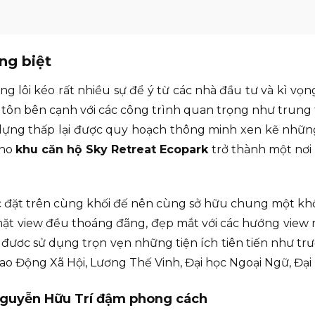
ng biệt
g lôi kéo rất nhiều sự để ý từ các nhà đầu tư và kì vọng
c tôn bên cạnh với các công trình quan trọng như trung
 dựng thấp lại được quy hoạch thông minh xen kẽ những 
cho
khu căn hộ Sky Retreat Ecopark
trở thành một nơi 
đặt trên cùng khối đế nên cùng sở hữu chung một khối 
mặt view đều thoáng đãng, đẹp mắt với các hướng view 
đươc sử dụng trọn vẹn những tiện ích tiên tiến như trư
o Động Xã Hội, Lương Thế Vinh, Đại học Ngoại Ngữ, Đạ
Nguyễn Hữu Trí đậm phong cách