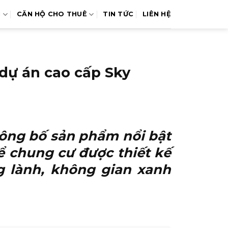
N
CĂN HỘ CHO THUÊ
TIN TỨC
LIÊN HỆ
 dự án cao cấp Sky
công bố sản phẩm nổi bật
ể chung cư được thiết kế
ng lành, không gian xanh