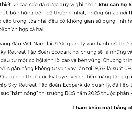
hiết kế cao cấp đã được quý vị ghi nhận,
khu căn hộ S
i trút bỏ những bộn bề thường nhật, những ồn ào nơi 
 cấp trong tòa nhà đều có không gian sử dụng linh ho
ặc tích hợp cả hai.
hàng đầu Việt Nam, lại được quản lý vận hành bởi thươn
Sky Retreat Tập đoàn Ecopark nói chung sẽ là những vi
đầu tư một cơ hội sinh lời cao và bền vững. Chương tr
i Ngân hàng không tư vấn vay lên tới 19,5% lãi suất 0%,
ầu tư cho thuê cực kỳ tuyệt vời bởi tiềm năng tăng giá 
 cấp Sky Retreat Tập đoàn Ecopark do quản lý, đã tiếp
ủ sức “hâm nóng” thị trường BĐS năm 2025 thuộc phân k
Tham khảo mặt bằng chi