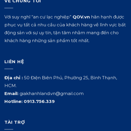
VỀ CHÚNG TÔI
Với suy nghĩ “an cư lạc nghiệp”
QOV.vn
hân hạnh được
phục vụ tất cả nhu cầu của khách hàng về lĩnh vực bất
động sản với sự uy tín, tận tâm nhằm mang đến cho
khách hàng những sản phẩm tốt nhất.
LIÊN HỆ
Địa chỉ :
50 Điện Biên Phủ, Phường 25, Bình Thạnh,
HCM.
Email:
giakhanhland.vn@gmail.com
Hotline:
0913.756.339
TÀI TRỢ