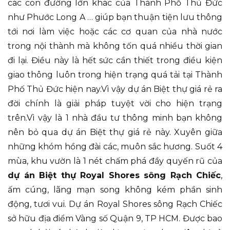
các con đường lớn khác của Thành Phố Thủ Đức
như Phước Long A … giúp bạn thuận tiện lưu thông
tới nơi làm việc hoặc các cơ quan của nhà nước
trong nội thành mà không tốn quá nhiều thời gian
đi lại. Điều này là hết sức cần thiết trong điều kiện
giao thông luôn trong hiện trạng quá tải tại Thành
Phố Thủ Đức hiện nay.Vì vậy dự án Biệt thự giá rẻ ra
đời chính là giải pháp tuyệt vời cho hiện trạng
trên.Vì vậy là 1 nhà đầu tư thông minh bạn không
nên bỏ qua dự án Biệt thự giá rẻ này. Xuyên giữa
những khóm hồng đài các, muôn sắc hương. Suốt 4
mùa, khu vườn là 1 nét chấm phá đầy quyến rũ của
dự án Biệt thự Royal Shores sông Rạch Chiếc
,
ấm cúng, lãng mạn song không kém phần sinh
động, tươi vui. Dự án Royal Shores sông Rạch Chiếc
sở hữu địa điểm Vàng số Quận 9, TP HCM. Được bao