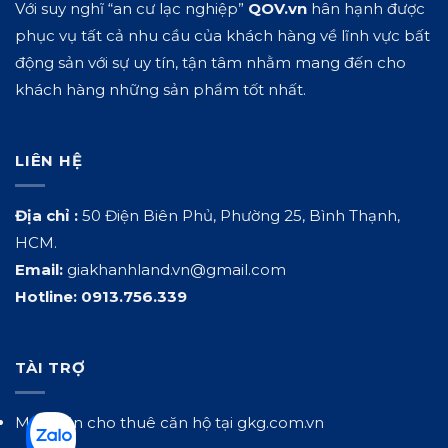
Với suy nghĩ “an cư lạc nghiệp”
QOV.vn
hân hạnh được
phục vụ tất cả nhu cầu của khách hàng về lĩnh vực bất
động sản với sự uy tín, tận tâm nhằm mang đến cho
khách hàng những sản phẩm tốt nhất.
LIÊN HỆ
Địa chỉ :
50 Điện Biên Phủ, Phường 25, Bình Thạnh,
HCM.
Email:
giakhanhland.vn@gmail.com
Hotline:
0913.756.339
TÀI TRỢ
Mua bán cho thuê căn hộ tại
gkg.com.vn