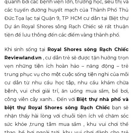
quanh bởi các bệnh viện lớn, trường học, siêu thị và
các tuyến đường huyết mạch của Thành Phố Thủ
Đức.Tọa lạc tại Quận 9, TP HCM cư dân tại Biệt thự
Dự án Royal Shores sông Rạch Chiếc sẽ rất thuận
tiện để lưu thông đến các điểm vàng thành phố.
Khi sinh sống tại
Royal Shores sông Rạch Chiếc
Reviewland.vn
, cư dân trẻ sẽ được tận hưởng trọn
vẹn những tiện ích hoàn hảo – năng động – trẻ
trung phục vụ cho một cuộc sống tiện nghi của mỗi
cư dân từ nhu cầu học tập, nhu cầu khám chữa
bệnh, vui chơi giải trí, ăn uống mua sắm, bể bơi,
công viên cây xanh… Đến với
Biệt thự nhà phố và
biệt thự Royal Shores sông Rạch Chiếc
bạn sẽ
nhận thấy hài lòng với chuỗi tiện ích về chăm sóc
sức khỏe ,trung tâm mua sắm , khu vui chơi thể
thao, bể bơi ngoài trời, khu vui chơi dành cho trẻ