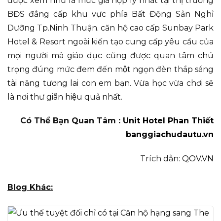
được xem như là mức giá hợp lý nhất tại thị trường
BĐS đẳng cấp khu vực phía Bất Động Sản Nghỉ
Dưỡng Tp.Ninh Thuận. căn hộ cao cấp Sunbay Park
Hotel & Resort ngoài kiến tạo cung cấp yêu cầu của
mọi người mà giáo dục cũng được quan tâm chú
trọng đúng mức đem đến một ngọn đèn thắp sáng
tài năng tương lai con em bạn. Vừa học vừa chơi sẽ
là nơi thư giãn hiệu quả nhất.
Có Thể Bạn Quan Tâm :
Unit Hotel Phan Thiết
banggiachudautu.vn
Trích dẫn:
QOV.VN
Blog Khác: