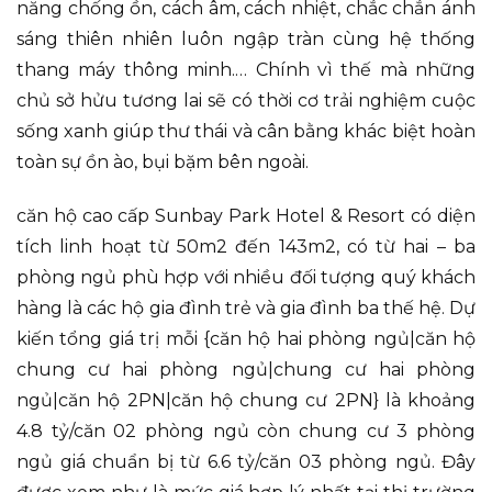
năng chống ồn, cách âm, cách nhiệt, chắc chắn ánh
sáng thiên nhiên luôn ngập tràn cùng hệ thống
thang máy thông minh.… Chính vì thế mà những
chủ sở hửu tương lai sẽ có thời cơ trải nghiệm cuộc
sống xanh giúp thư thái và cân bằng khác biệt hoàn
toàn sự ồn ào, bụi bặm bên ngoài.
căn hộ cao cấp Sunbay Park Hotel & Resort có diện
tích linh hoạt từ 50m2 đến 143m2, có từ hai – ba
phòng ngủ phù hợp với nhiều đối tượng quý khách
hàng là các hộ gia đình trẻ và gia đình ba thế hệ. Dự
kiến tổng giá trị mỗi {căn hộ hai phòng ngủ|căn hộ
chung cư hai phòng ngủ|chung cư hai phòng
ngủ|căn hộ 2PN|căn hộ chung cư 2PN} là khoảng
4.8 tỷ/căn 02 phòng ngủ còn chung cư 3 phòng
ngủ giá chuẩn bị từ 6.6 tỷ/căn 03 phòng ngủ. Đây