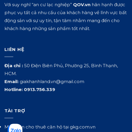
Với suy nghĩ “an cư lạc nghiệp”
QOV.vn
hân hạnh được
phục vụ tất cả nhu cầu của khách hàng về lĩnh vực bất
động sản với sự uy tín, tận tâm nhằm mang đến cho
khách hàng những sản phẩm tốt nhất.
LIÊN HỆ
Địa chỉ :
50 Điện Biên Phủ, Phường 25, Bình Thạnh,
HCM.
Email:
giakhanhland.vn@gmail.com
Hotline:
0913.756.339
TÀI TRỢ
Mua bán cho thuê căn hộ tại
gkg.com.vn