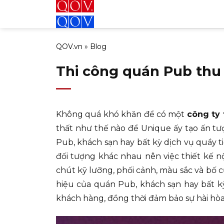
Bỏ
qua
nội
QOV.vn
»
Blog
dung
Thi công quán Pub thu
Không quá khó khăn để có một
công ty 
thất như thế nào để Unique ấy tạo ấn tư
Pub, khách sạn hay bất kỳ dịch vụ quầy ti
đối tượng khác nhau nên việc thiết kế n
chút kỹ lưỡng, phối cảnh, màu sắc và bố c
hiệu của quán Pub, khách sạn hay bất kỳ
khách hàng, đồng thời đảm bảo sự hài hòa