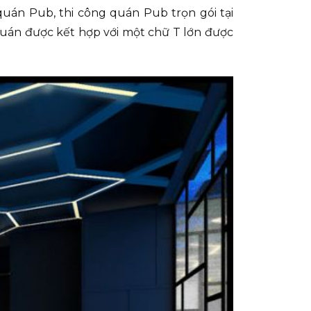
quán Pub, thi công quán Pub trọn gói tại
quán được kết hợp với một chữ T lớn được