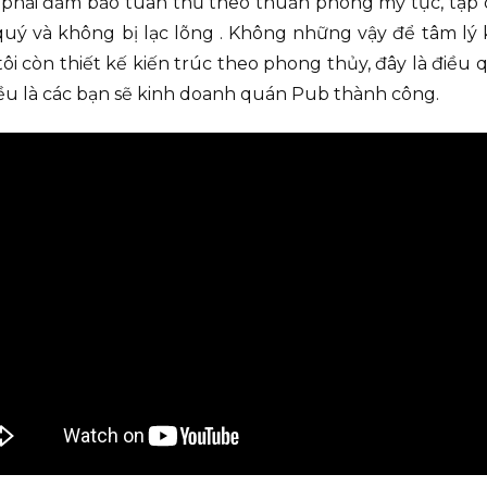
phải đảm bảo tuân thủ theo thuần phong mỹ tục, tập q
uý và không bị lạc lõng . Không những vậy để tâm lý 
i còn thiết kế kiến trúc theo phong thủy, đây là điều q
iều là các bạn sẽ kinh doanh quán Pub thành công.