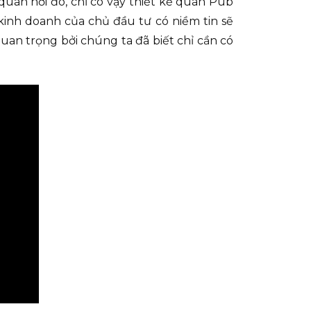
uán nơi đó, chỉ có vậy thiết kế quán Pub
kinh doanh của chủ đầu tư có niềm tin sẽ
uan trọng bởi chúng ta đã biết chỉ cần có