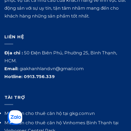
phục vụ tất cả nhu cầu của khách hàng về lĩnh vực bất
động sản với sự uy tín, tận tâm nhằm mang đến cho
khách hàng những sản phẩm tốt nhất.
LIÊN HỆ
Địa chỉ :
50 Điện Biên Phủ, Phường 25, Bình Thạnh,
HCM.
Email:
giakhanhland.vn@gmail.com
Hotline:
0913.756.339
TÀI TRỢ
Mua bán cho thuê căn hộ tại
gkg.com.vn
Mua bán cho thuê căn hộ Vinhomes Bình Thạnh tại
Vinhomes Central Park