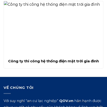
Công ty thi công hệ thống điện mặt trời gia đình
VỀ CHÚNG TÔI
Với suy nghĩ “an cư lạc nghiệp”
QOV.vn
hân hạnh được