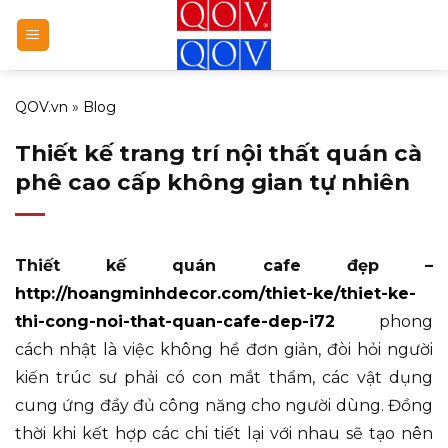
Bỏ
qua
nội
dung
QOV.vn
»
Blog
Thiết kế trang trí nội thất quán cà
phê cao cấp không gian tự nhiên
Thiết kế quán cafe đẹp –
http://hoangminhdecor.com/thiet-ke/thiet-ke-
thi-cong-noi-that-quan-cafe-dep-i72
phong
cách nhật là việc không hề đơn giản, đòi hỏi người
kiến trúc sư phải có con mắt thẩm, các vật dụng
cung ứng đầy đủ công năng cho người dùng. Đồng
thời khi kết hợp các chi tiết lại với nhau sẽ tạo nên