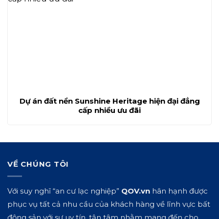
Dự án đất nền Sunshine Heritage hiện đại đẳng
cấp nhiều ưu đãi
VỀ CHÚNG TÔI
Với suy nghĩ “an cư lạc nghiệp”
QOV.vn
hân hạnh được
phục vụ tất cả nhu cầu của khách hàng về lĩnh vực bất
động sản với sự uy tín, tận tâm nhằm mang đến cho