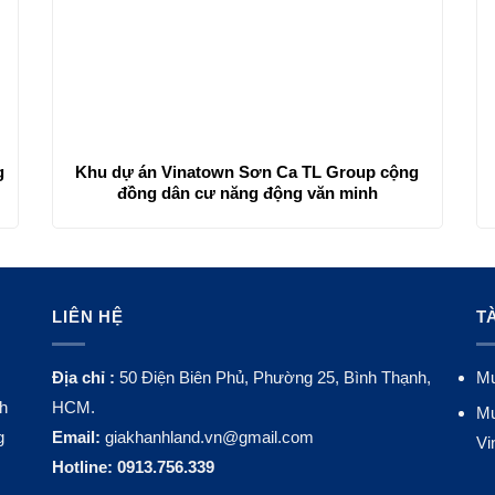
g
Khu dự án Vinatown Sơn Ca TL Group cộng
đồng dân cư năng động văn minh
LIÊN HỆ
T
Địa chỉ :
50 Điện Biên Phủ, Phường 25, Bình Thạnh,
Mu
nh
HCM.
Mu
g
Email:
giakhanhland.vn@gmail.com
Vi
Hotline:
0913.756.339